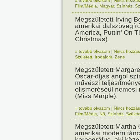
» tovább olvasom
|
Nincs hozzász
Film/Média
,
Magyar
,
Színház
,
Sz
Megszületett Irving Be
amerikai dalszövegír
America, Puttin' On T
Christmas).
» tovább olvasom
|
Nincs hozzász
Született
,
Irodalom
,
Zene
Megszületett Margare
Oscar-díjas angol szí
művészi teljesítmény
elismeréséül nemesi 
(Miss Marple).
» tovább olvasom
|
Nincs hozzász
Film/Média
,
Nő
,
Színház
,
Születe
Megszületett Martha
amerikai modern tánc
koreográfus, aki köze