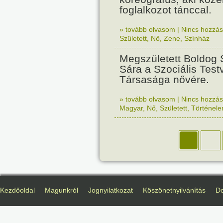
foglalkozot tánccal.
» tovább olvasom
|
Nincs hozzász
Született
,
Nő
,
Zene
,
Színház
Megszületett Boldog 
Sára a Szociális Test
Társasága nővére.
» tovább olvasom
|
Nincs hozzász
Magyar
,
Nő
,
Született
,
Történel
Kezdőoldal
Magunkról
Jognyilatkozat
Köszönetnyilvánítás
D