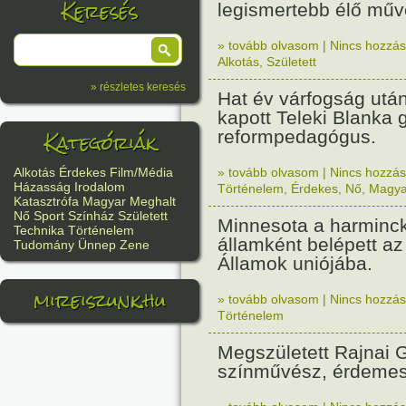
Keresés
legismertebb élő műv
» tovább olvasom
|
Nincs hozzász
Alkotás
,
Született
» részletes keresés
Hat év várfogság utá
kapott Teleki Blanka 
Kategóriák
reformpedagógus.
» tovább olvasom
|
Nincs hozzász
Alkotás
Érdekes
Film/Média
Házasság
Irodalom
Történelem
,
Érdekes
,
Nő
,
Magya
Katasztrófa
Magyar
Meghalt
Nő
Sport
Színház
Született
Minnesota a harminck
Technika
Történelem
államként belépett az
Tudomány
Ünnep
Zene
Államok uniójába.
mireiszunk.hu
» tovább olvasom
|
Nincs hozzász
Történelem
Megszületett Rajnai 
színművész, érdeme