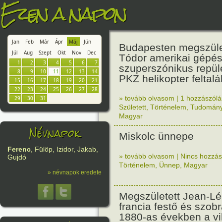
Ezen a napon
Jan
Feb
Már
Ápr
Máj
Jún
Budapesten megszüle
Júl
Aug
Szept
Okt
Nov
Dec
Tódor amerikai gépé
1
2
3
4
5
6
7
szuperszónikus repülé
8
9
10
11
12
13
14
PKZ helikopter feltalá
15
16
17
18
19
20
21
22
23
24
25
26
27
28
» tovább olvasom
|
1 hozzászólás
29
30
31
Született
,
Történelem
,
Tudomán
Magyar
Névnapok
Miskolc ünnepe
Ferenc
, Fülöp, Izidor, Jakab,
» tovább olvasom
|
Nincs hozzász
Gujdó
Történelem
,
Ünnep
,
Magyar
» névnapok eredete
Megszületett Jean-L
francia festő és szobr
1880-as években a vi