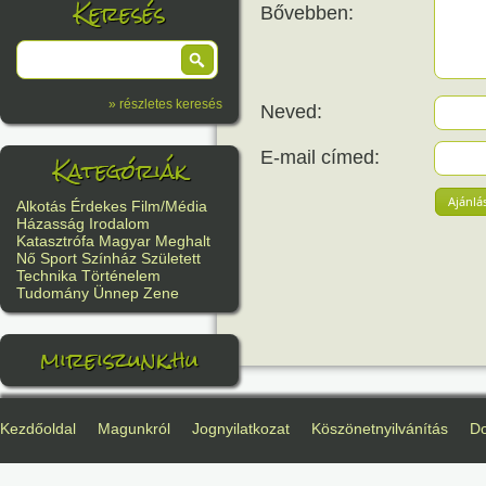
Keresés
Bővebben:
» részletes keresés
Neved:
E-mail címed:
Kategóriák
Ajánlá
Alkotás
Érdekes
Film/Média
Házasság
Irodalom
Katasztrófa
Magyar
Meghalt
Nő
Sport
Színház
Született
Technika
Történelem
Tudomány
Ünnep
Zene
mireiszunk.hu
Kezdőoldal
Magunkról
Jognyilatkozat
Köszönetnyilvánítás
D