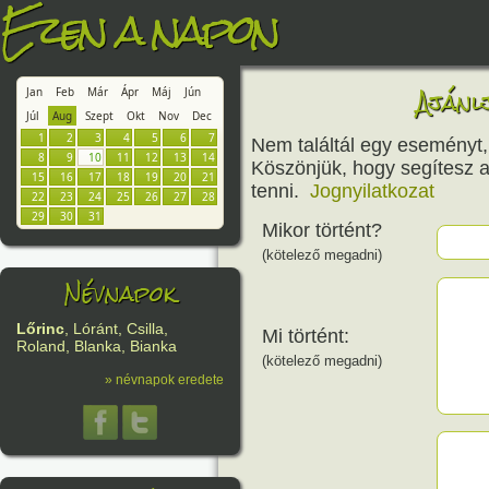
Ezen a napon
Ajánlj
Jan
Feb
Már
Ápr
Máj
Jún
Júl
Aug
Szept
Okt
Nov
Dec
1
2
3
4
5
6
7
Nem találtál egy eseményt, 
8
9
10
11
12
13
14
Köszönjük, hogy segítesz a
15
16
17
18
19
20
21
tenni.
Jognyilatkozat
22
23
24
25
26
27
28
29
30
31
Mikor történt?
(kötelező megadni)
Névnapok
Lőrinc
, Lóránt, Csilla,
Mi történt:
Roland, Blanka, Bianka
(kötelező megadni)
» névnapok eredete