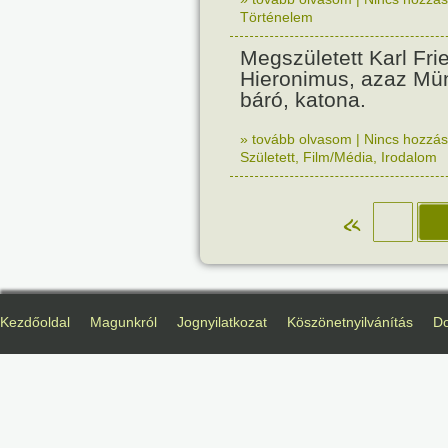
Történelem
Megszületett Karl Fri
Hieronimus, azaz M
báró, katona.
» tovább olvasom
|
Nincs hozzász
Született
,
Film/Média
,
Irodalom
«
Kezdőoldal
Magunkról
Jognyilatkozat
Köszönetnyilvánítás
D