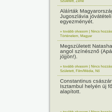
Született
,
Zene
Aláírták Magyarorszá
Jugoszlávia jóvátételi
egyezményét.
» tovább olvasom
|
Nincs hozzász
Történelem
,
Magyar
Megszületett Natash
angol színésznő (Apá
jöjjön!).
» tovább olvasom
|
Nincs hozzász
Született
,
Film/Média
,
Nő
Constantinus császár
Isztambul helyén új f
alapított.
» tovább olvasom
|
Nincs hozzász