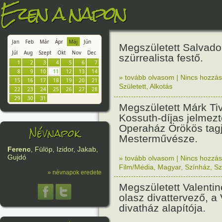
Ezen a napon
Jan
Feb
Már
Ápr
Máj
Jún
Megszületett Salvador
Júl
Aug
Szept
Okt
Nov
Dec
szürrealista festő.
1
2
3
4
5
6
7
8
9
10
11
12
13
14
» tovább olvasom
|
Nincs hozzász
15
16
17
18
19
20
21
Született
,
Alkotás
22
23
24
25
26
27
28
29
30
31
Megszületett Márk Ti
Kossuth-díjas jelmezt
Operaház Örökös tag
Névnapok
Mesterművésze.
Ferenc
, Fülöp, Izidor, Jakab,
Gujdó
» tovább olvasom
|
Nincs hozzász
Film/Média
,
Magyar
,
Színház
,
Sz
» névnapok eredete
Megszületett Valenti
olasz divattervező, a 
divatház alapítója.