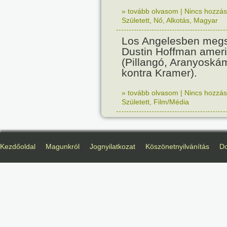
» tovább olvasom
|
Nincs hozzász
Született
,
Nő
,
Alkotás
,
Magyar
Los Angelesben megs
Dustin Hoffman ameri
(Pillangó, Aranyoská
kontra Kramer).
» tovább olvasom
|
Nincs hozzász
Született
,
Film/Média
Kezdőoldal
Magunkról
Jognyilatkozat
Köszönetnyilvánítás
D