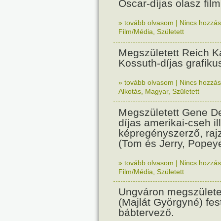
Oscar-díjas olasz fil
» tovább olvasom
|
Nincs hozzász
Film/Média
,
Született
Megszületett Reich Ká
Kossuth-díjas grafik
» tovább olvasom
|
Nincs hozzász
Alkotás
,
Magyar
,
Született
Megszületett Gene De
díjas amerikai-cseh ill
képregényszerző, raj
(Tom és Jerry, Popeye
» tovább olvasom
|
Nincs hozzász
Film/Média
,
Született
Ungváron megszületet
(Majlát Györgyné) fest
bábtervező.