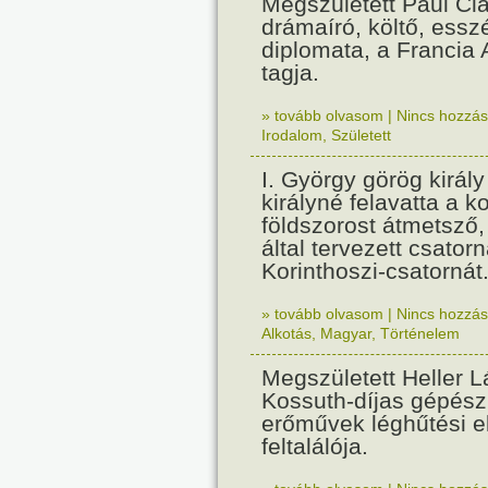
Megszületett Paul Cla
drámaíró, költő, essz
diplomata, a Francia
tagja.
» tovább olvasom
|
Nincs hozzász
Irodalom
,
Született
I. György görög királ
királyné felavatta a k
földszorost átmetsző,
által tervezett csatorn
Korinthoszi-csatornát
» tovább olvasom
|
Nincs hozzász
Alkotás
,
Magyar
,
Történelem
Megszületett Heller L
Kossuth-díjas gépés
erőművek léghűtési e
feltalálója.