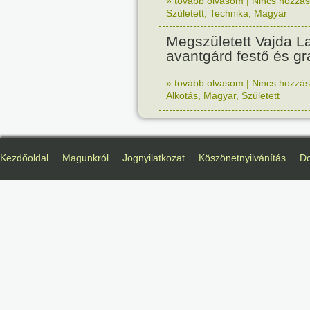
» tovább olvasom
|
Nincs hozzász
Született
,
Technika
,
Magyar
Megszületett Vajda La
avantgárd festő és gr
» tovább olvasom
|
Nincs hozzász
Alkotás
,
Magyar
,
Született
Kezdőoldal
Magunkról
Jognyilatkozat
Köszönetnyilvánítás
D