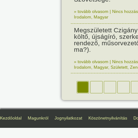
» tovább olvasom
|
Nincs hozzász
Irodalom
,
Magyar
Megszületett Czigány
költő, újságíró, szerk
rendező, műsorvezető
ma?).
» tovább olvasom
|
Nincs hozzász
Irodalom
,
Magyar
,
Született
,
Zen
Kezdőoldal
Magunkról
Jognyilatkozat
Köszönetnyilvánítás
D