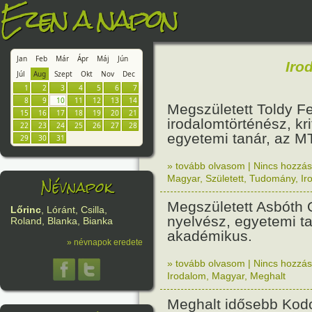
Ezen a napon
Jan
Feb
Már
Ápr
Máj
Jún
Iro
Júl
Aug
Szept
Okt
Nov
Dec
1
2
3
4
5
6
7
8
9
10
11
12
13
14
Megszületett Toldy F
15
16
17
18
19
20
21
irodalomtörténész, kri
22
23
24
25
26
27
28
egyetemi tanár, az MT
29
30
31
» tovább olvasom
|
Nincs hozzász
Névnapok
Magyar
,
Született
,
Tudomány
,
Ir
Megszületett Asbóth 
Lőrinc
, Lóránt, Csilla,
nyelvész, egyetemi ta
Roland, Blanka, Bianka
akadémikus.
» névnapok eredete
» tovább olvasom
|
Nincs hozzász
Irodalom
,
Magyar
,
Meghalt
Meghalt idősebb Kodo