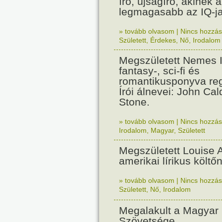
író, újságíró, akinek 
legmagasabb az IQ-ja
» tovább olvasom
|
Nincs hozzász
Született
,
Érdekes
,
Nő
,
Irodalom
Megszületett Nemes Is
fantasy-, sci-fi és
romantikusponyva reg
Írói álnevei: John Cal
Stone.
» tovább olvasom
|
Nincs hozzász
Irodalom
,
Magyar
,
Született
Megszületett Louise 
amerikai lírikus költőn
» tovább olvasom
|
Nincs hozzász
Született
,
Nő
,
Irodalom
Megalakult a Magyar 
Szövetsége.