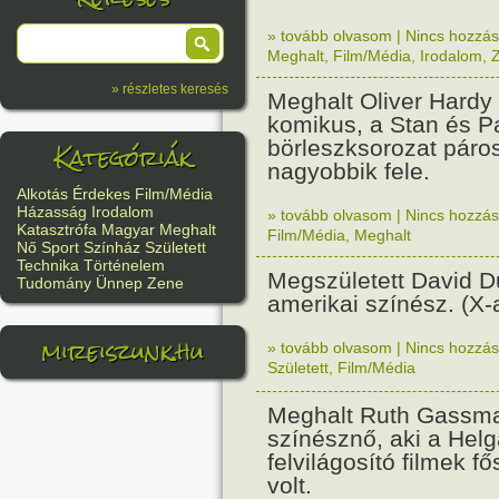
» tovább olvasom
|
Nincs hozzász
Meghalt
,
Film/Média
,
Irodalom
,
» részletes keresés
Meghalt Oliver Hardy
komikus, a Stan és P
Kategóriák
börleszksorozat páro
nagyobbik fele.
Alkotás
Érdekes
Film/Média
Házasság
Irodalom
» tovább olvasom
|
Nincs hozzász
Katasztrófa
Magyar
Meghalt
Film/Média
,
Meghalt
Nő
Sport
Színház
Született
Technika
Történelem
Megszületett David 
Tudomány
Ünnep
Zene
amerikai színész. (X-
mireiszunk.hu
» tovább olvasom
|
Nincs hozzász
Született
,
Film/Média
Meghalt Ruth Gassm
színésznő, aki a Hel
felvilágosító filmek f
volt.