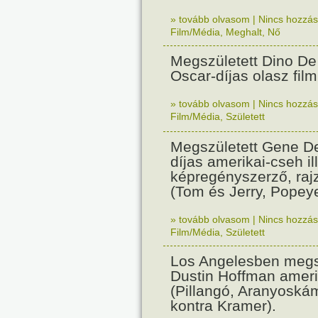
» tovább olvasom
|
Nincs hozzász
Film/Média
,
Meghalt
,
Nő
Megszületett Dino De 
Oscar-díjas olasz fil
» tovább olvasom
|
Nincs hozzász
Film/Média
,
Született
Megszületett Gene De
díjas amerikai-cseh ill
képregényszerző, raj
(Tom és Jerry, Popeye
» tovább olvasom
|
Nincs hozzász
Film/Média
,
Született
Los Angelesben megs
Dustin Hoffman ameri
(Pillangó, Aranyoská
kontra Kramer).