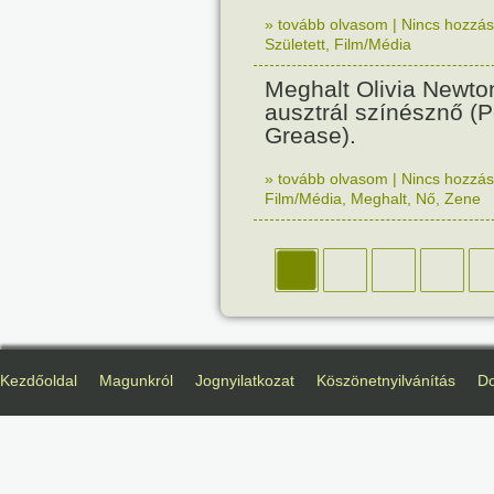
» tovább olvasom
|
Nincs hozzász
Született
,
Film/Média
Meghalt Olivia Newto
ausztrál színésznő (
Grease).
» tovább olvasom
|
Nincs hozzász
Film/Média
,
Meghalt
,
Nő
,
Zene
Kezdőoldal
Magunkról
Jognyilatkozat
Köszönetnyilvánítás
D