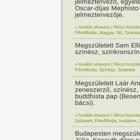
jelmeztervező, egyete
Oscar-díjas Mephisto 
jelmeztervezője.
» tovább olvasom
|
Nincs hozzász
Film/Média
,
Magyar
,
Nő
,
Színhá
Megszületett Sam Elli
színész, szinkronszín
» tovább olvasom
|
Nincs hozzász
Film/Média
,
Színház
,
Született
Megszületett Laár And
zeneszerző, színész,
buddhista pap (Besen
bácsi).
» tovább olvasom
|
Nincs hozzász
Született
,
Film/Média
,
Irodalom
,
Budapesten megszület
Júlia, Kossuth-díjas 