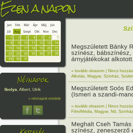
Ezen a napon
Jan
Feb
Már
Ápr
Máj
Jún
Sz
Júl
Aug
Szept
Okt
Nov
Dec
1
2
3
4
5
6
7
8
9
10
11
12
13
14
Megszületett Bánky R
15
16
17
18
19
20
21
színész, bábszínész, 
22
23
24
25
26
27
28
árnyjátékokat alkotott
29
30
31
» tovább olvasom
|
Nincs hozzász
Névnapok
Alkotás
,
Magyar
,
Színház
,
Szület
Megszületett Soós Ed
Ibolya
, Albert, Ulrik
(Ismeri a szandi-mand
» névnapok eredete
» tovább olvasom
|
Nincs hozzász
Film/Média
,
Magyar
,
Nő
,
Színhá
Meghalt Cseh Tamás
Keresés
színész, zeneszerző 