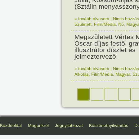
(Sztálin menyasszony
» tovább olvasom
|
Nincs hozzász
Született
,
Film/Média
,
Nő
,
Magya
Megszületett Vértes M
Oscar-díjas festő, gra
illusztrátor díszlet és
jelmeztervező.
» tovább olvasom
|
Nincs hozzász
Alkotás
,
Film/Média
,
Magyar
,
Szü
Kezdőoldal
Magunkról
Jognyilatkozat
Köszönetnyilvánítás
D