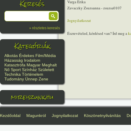
Keresés
Varga Erika
Zavaczky Zsuzsanna - zsuzsa0107
Jognyilatkozat
» részletes keresés
Észrevételed, kérdésed van? Írd meg a
k
Kategóriák
Alkotás
Érdekes
Film/Média
Házasság
Irodalom
Katasztrófa
Magyar
Meghalt
Nő
Sport
Színház
Született
Technika
Történelem
Tudomány
Ünnep
Zene
mireiszunk.hu
Kezdőoldal
Magunkról
Jognyilatkozat
Köszönetnyilvánítás
D