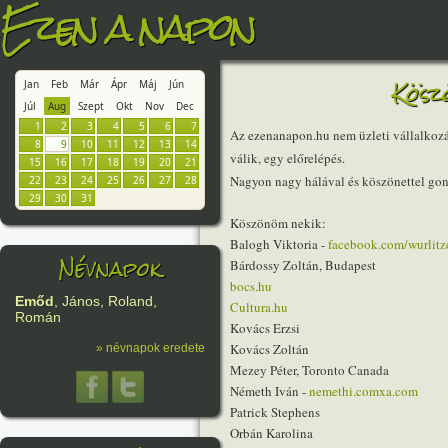
Ezen a napon
Kösz
Jan
Feb
Már
Ápr
Máj
Jún
Júl
Aug
Szept
Okt
Nov
Dec
1
2
3
4
5
6
7
Az ezenanapon.hu nem üzleti vállalkozás
8
9
10
11
12
13
14
válik, egy előrelépés.
15
16
17
18
19
20
21
Nagyon nagy hálával és köszönettel gond
22
23
24
25
26
27
28
29
30
31
Köszönöm nekik:
Balogh Viktoria -
facebook.com/wurlitz
Névnapok
Bárdossy Zoltán, Budapest
bocs.hu
Emőd
, János, Roland,
Cultura.hu
Román
Kovács Erzsi
Kovács Zoltán
» névnapok eredete
Mezey Péter, Toronto Canada
Németh Iván -
nemethi.comxa.com
Patrick Stephens
Orbán Karolina