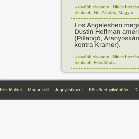
» tovább olvasom
|
Nincs hozzász
Született
,
Nő
,
Alkotás
,
Magyar
Los Angelesben megs
Dustin Hoffman ameri
(Pillangó, Aranyoská
kontra Kramer).
» tovább olvasom
|
Nincs hozzász
Született
,
Film/Média
Kezdőoldal
Magunkról
Jognyilatkozat
Köszönetnyilvánítás
D