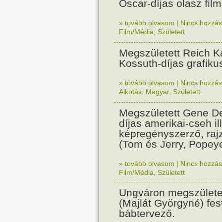
Oscar-díjas olasz fil
» tovább olvasom
|
Nincs hozzász
Film/Média
,
Született
Megszületett Reich Ká
Kossuth-díjas grafik
» tovább olvasom
|
Nincs hozzász
Alkotás
,
Magyar
,
Született
Megszületett Gene De
díjas amerikai-cseh ill
képregényszerző, raj
(Tom és Jerry, Popeye
» tovább olvasom
|
Nincs hozzász
Film/Média
,
Született
Ungváron megszületet
(Majlát Györgyné) fest
bábtervező.