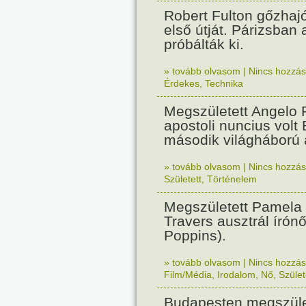
Robert Fulton gőzhaj
első útját. Párizsban
próbálták ki.
» tovább olvasom
|
Nincs hozzász
Érdekes
,
Technika
Megszületett Angelo R
apostoli nuncius volt
második világháború a
» tovább olvasom
|
Nincs hozzász
Született
,
Történelem
Megszületett Pamela
Travers ausztrál írón
Poppins).
» tovább olvasom
|
Nincs hozzász
Film/Média
,
Irodalom
,
Nő
,
Szület
Budapesten megszület