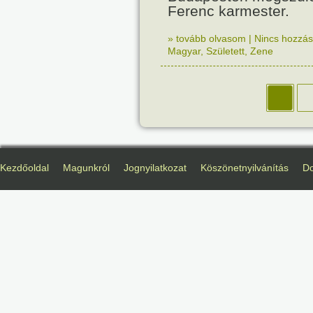
Ferenc karmester.
» tovább olvasom
|
Nincs hozzász
Magyar
,
Született
,
Zene
Kezdőoldal
Magunkról
Jognyilatkozat
Köszönetnyilvánítás
D