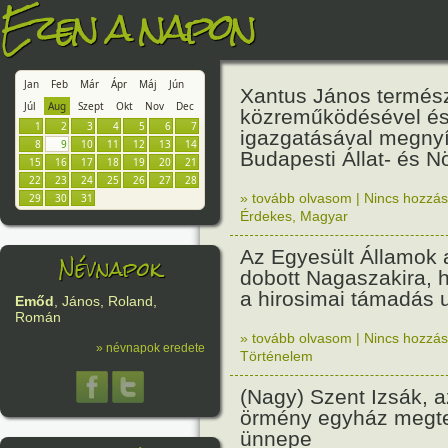
Ezen a napon
Jan
Feb
Már
Ápr
Máj
Jún
Xantus János termés
Júl
Aug
Szept
Okt
Nov
Dec
közreműködésével é
1
2
3
4
5
6
7
igazgatásával megnyí
8
9
10
11
12
13
14
Budapesti Állat- és N
15
16
17
18
19
20
21
22
23
24
25
26
27
28
» tovább olvasom
|
Nincs hozzász
29
30
31
Érdekes
,
Magyar
Az Egyesült Államok
Névnapok
dobott Nagaszakira, 
a hirosimai támadás 
Emőd
, János, Roland,
Román
» tovább olvasom
|
Nincs hozzász
» névnapok eredete
Történelem
(Nagy) Szent Izsák, a
örmény egyház megt
ünnepe