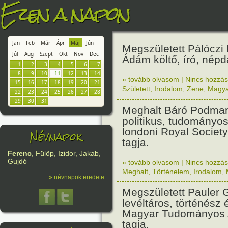
Ezen a napon
Jan
Feb
Már
Ápr
Máj
Jún
Megszületett Pálóczi
Júl
Aug
Szept
Okt
Nov
Dec
Ádám költő, író, népd
1
2
3
4
5
6
7
8
9
10
11
12
13
14
» tovább olvasom
|
Nincs hozzász
15
16
17
18
19
20
21
Született
,
Irodalom
,
Zene
,
Magya
22
23
24
25
26
27
28
29
30
31
Meghalt Báró Podman
politikus, tudományos
londoni Royal Societ
Névnapok
tagja.
Ferenc
, Fülöp, Izidor, Jakab,
Gujdó
» tovább olvasom
|
Nincs hozzász
Meghalt
,
Történelem
,
Irodalom
,
» névnapok eredete
Megszületett Pauler 
levéltáros, történész é
Magyar Tudományos
tagja.