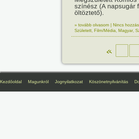
színész (A napsugár f
öltöztető).
» tovább olvasom
|
Nincs hozzász
Született
,
Film/Média
,
Magyar
,
S
«
Kezdőoldal
Magunkról
Jognyilatkozat
Köszönetnyilvánítás
D