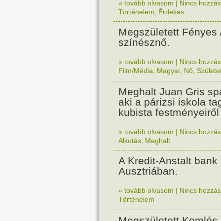
» tovább olvasom
|
Nincs hozzász
Történelem
,
Érdekes
Megszületett Fényes 
színésznő.
» tovább olvasom
|
Nincs hozzász
Film/Média
,
Magyar
,
Nő
,
Születet
Meghalt Juan Gris spa
aki a párizsi iskola ta
kubista festményeiről
» tovább olvasom
|
Nincs hozzász
Alkotás
,
Meghalt
A Kredit-Anstalt bank l
Ausztriában.
» tovább olvasom
|
Nincs hozzász
Történelem
Megszületett Komlós 