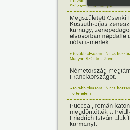
» tovább olvasom
|
Nincs hozzász
Született
,
Zene
,
Magyar
Megszületett Csenki 
Kossuth-díjas zenesz
karnagy, zenepedagó
elsősorban népdalfel
nótái ismertek.
» tovább olvasom
|
Nincs hozzász
Magyar
,
Született
,
Zene
Németország megtám
Franciaországot.
» tovább olvasom
|
Nincs hozzász
Történelem
Puccsal, román katon
megdöntötték a Peidl
Friedrich István alakít
kormányt.