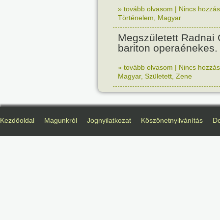
» tovább olvasom
|
Nincs hozzász
Történelem
,
Magyar
Megszületett Radnai
bariton operaénekes.
» tovább olvasom
|
Nincs hozzász
Magyar
,
Született
,
Zene
Kezdőoldal
Magunkról
Jognyilatkozat
Köszönetnyilvánítás
D