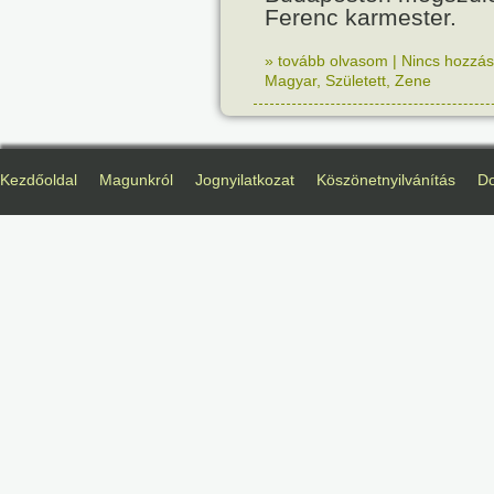
Ferenc karmester.
» tovább olvasom
|
Nincs hozzász
Magyar
,
Született
,
Zene
Kezdőoldal
Magunkról
Jognyilatkozat
Köszönetnyilvánítás
D