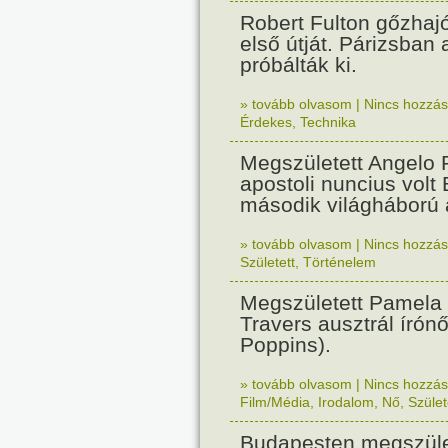
Robert Fulton gőzhaj
első útját. Párizsban
próbálták ki.
» tovább olvasom
|
Nincs hozzász
Érdekes
,
Technika
Megszületett Angelo R
apostoli nuncius volt
második világháború a
» tovább olvasom
|
Nincs hozzász
Született
,
Történelem
Megszületett Pamela
Travers ausztrál írón
Poppins).
» tovább olvasom
|
Nincs hozzász
Film/Média
,
Irodalom
,
Nő
,
Szület
Budapesten megszület