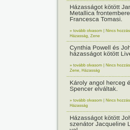
Házasságot kötött Ja
Metallica frontembere
Francesca Tomasi.
» tovább olvasom
|
Nincs hozzász
Házasság
,
Zene
Cynthia Powell és J
házasságot kötött Liv
» tovább olvasom
|
Nincs hozzász
Zene
,
Házasság
Károly angol herceg 
Spencer elváltak.
» tovább olvasom
|
Nincs hozzász
Házasság
Házasságot kötött Jo
szenátor Jacqueline 
val.