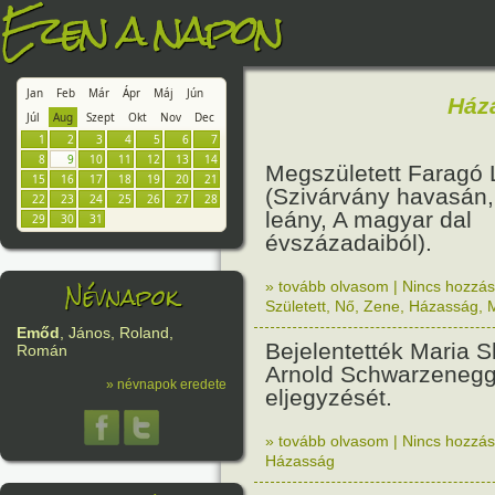
Ezen a napon
Jan
Feb
Már
Ápr
Máj
Jún
Ház
Júl
Aug
Szept
Okt
Nov
Dec
1
2
3
4
5
6
7
8
9
10
11
12
13
14
Megszületett Faragó
15
16
17
18
19
20
21
(Szivárvány havasán,
22
23
24
25
26
27
28
leány, A magyar dal
29
30
31
évszázadaiból).
Névnapok
» tovább olvasom
|
Nincs hozzász
Született
,
Nő
,
Zene
,
Házasság
,
Emőd
, János, Roland,
Bejelentették Maria S
Román
Arnold Schwarzenegg
» névnapok eredete
eljegyzését.
» tovább olvasom
|
Nincs hozzász
Házasság