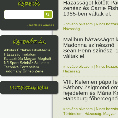
Keresés
Házasságot kötött Pa
zenész és Carrie Fis
1985-ben váltak el.
» tovább olvasom
|
Nincs hozzász
» részletes keresés
Házasság
Kategóriák
Malibun házasságot k
Madonna színésznő,
Sean Penn színész. 
Alkotás
Érdekes
Film/Média
Házasság
Irodalom
váltak el.
Katasztrófa
Magyar
Meghalt
Nő
Sport
Színház
Született
» tovább olvasom
|
Nincs hozzász
Technika
Történelem
Házasság
Tudomány
Ünnep
Zene
VIII. Kelemen pápa fe
mireiszunk.hu
Báthory Zsigmond erd
fejedelem és Mária Kr
Habsburg főhercegnő
» tovább olvasom
|
Nincs hozzász
Történelem
,
Házasság
,
Magyar