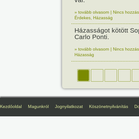
» tovább olvasom
|
Nincs hozzász
Érdekes
,
Házasság
Házasságot kötött So
Carlo Ponti.
» tovább olvasom
|
Nincs hozzász
Házasság
Kezdőoldal
Magunkról
Jognyilatkozat
Köszönetnyilvánítás
D