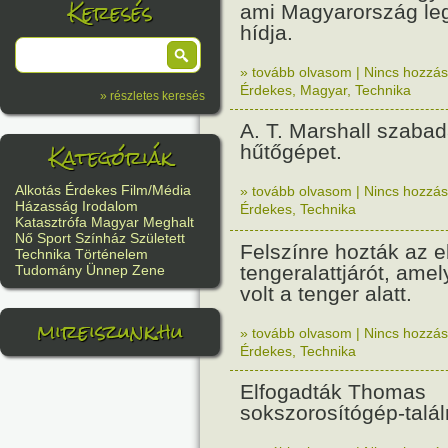
Keresés
ami Magyarország le
hídja.
» tovább olvasom
|
Nincs hozzász
Érdekes
,
Magyar
,
Technika
» részletes keresés
A. T. Marshall szabad
Kategóriák
hűtőgépet.
Alkotás
Érdekes
Film/Média
» tovább olvasom
|
Nincs hozzász
Házasság
Irodalom
Érdekes
,
Technika
Katasztrófa
Magyar
Meghalt
Nő
Sport
Színház
Született
Felszínre hozták az e
Technika
Történelem
tengeralattjárót, amel
Tudomány
Ünnep
Zene
volt a tenger alatt.
mireiszunk.hu
» tovább olvasom
|
Nincs hozzász
Érdekes
,
Technika
Elfogadták Thomas
sokszorosítógép-talá