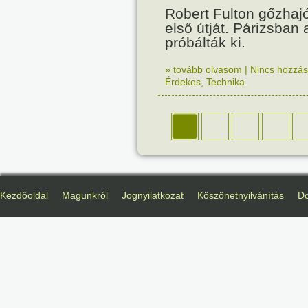
Robert Fulton gőzhaj
első útját. Párizsban
próbálták ki.
» tovább olvasom
|
Nincs hozzász
Érdekes
,
Technika
Kezdőoldal
Magunkról
Jognyilatkozat
Köszönetnyilvánítás
D