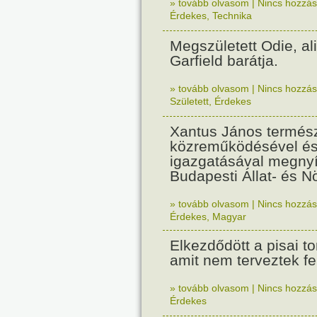
» tovább olvasom
|
Nincs hozzász
Érdekes
,
Technika
Megszületett Odie, al
Garfield barátja.
» tovább olvasom
|
Nincs hozzász
Született
,
Érdekes
Xantus János termés
közreműködésével é
igazgatásával megnyí
Budapesti Állat- és N
» tovább olvasom
|
Nincs hozzász
Érdekes
,
Magyar
Elkezdődött a pisai t
amit nem terveztek fer
» tovább olvasom
|
Nincs hozzász
Érdekes