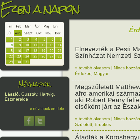
Ezen a napon
Jan
Feb
Már
Ápr
Máj
Jún
Ér
Júl
Aug
Szept
Okt
Nov
Dec
1
2
3
4
5
6
7
8
9
10
11
12
13
14
Elnevezték a Pesti M
15
16
17
18
19
20
21
Színházat Nemzeti S
22
23
24
25
26
27
28
29
30
31
» tovább olvasom
|
Nincs hozzász
Érdekes
,
Magyar
Névnapok
Megszületett Matthe
afro-amerikai szárma
László
, Gusztáv, Hartvig,
aki Robert Peary felf
Eszmeralda
elsőként járt az Észa
» névnapok eredete
» tovább olvasom
|
Nincs hozzász
Született
,
Érdekes
Átadták a Kőröshegyi 