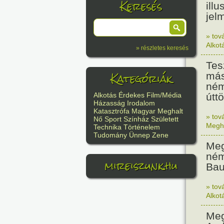
Keresés
illu
jel
» tov
Alkot
» részletes keresés
Tes
Kategóriák
más
ném
úttö
Alkotás
Érdekes
Film/Média
Házasság
Irodalom
Katasztrófa
Magyar
Meghalt
» tov
Nő
Sport
Színház
Született
Megh
Technika
Történelem
Tudomány
Ünnep
Zene
Meg
ném
mireiszunk.hu
Bau
» tov
Alkot
Meg