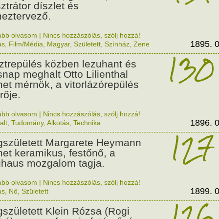
sztrátor díszlet és
meztervező.
ább olvasom
|
Nincs hozzászólás, szólj hozzá!
1895. 0
ás
,
Film/Média
,
Magyar
,
Született
,
Színház
,
Zene
130
ztrepülés közben lezuhant és
nap meghalt Otto Lilienthal
et mérnök, a vitorlázórepülés
rője.
ább olvasom
|
Nincs hozzászólás, szólj hozzá!
1896. 0
alt
,
Tudomány
,
Alkotás
,
Technika
127
született Margarete Heymann
et keramikus, festőnő, a
haus mozgalom tagja.
ább olvasom
|
Nincs hozzászólás, szólj hozzá!
1899. 0
ás
,
Nő
,
Született
126
született Klein Rózsa (Rogi