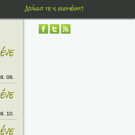
Ajánlj te is eseményt!
éve
8. 09.
éve
8. 10.
éve