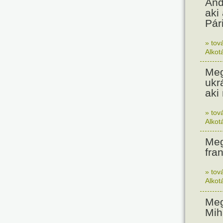
And
aki
Pár
» tov
Alkot
Meg
ukr
aki
» tov
Alkot
Meg
fran
» tov
Alkot
Meg
Mih