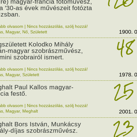
ré) magyar-francia fotóművész,
 a '30-as évek művészeit fotózta
izsban.
ább olvasom
|
Nincs hozzászólás, szólj hozzá!
1900. 0
ás
,
Magyar
,
Nő
,
Született
48
született Kolodko Mihály
án-magyar szobrászművész,
 mini szobrairól ismert.
ább olvasom
|
Nincs hozzászólás, szólj hozzá!
1978. 0
ás
,
Magyar
,
Született
25
halt Paul Kallos magyar-
cia festő.
ább olvasom
|
Nincs hozzászólás, szólj hozzá!
ás
,
Magyar
,
Meghalt
2001. 0
23
halt Bors István, Munkácsy
ály-díjas szobrászművész.