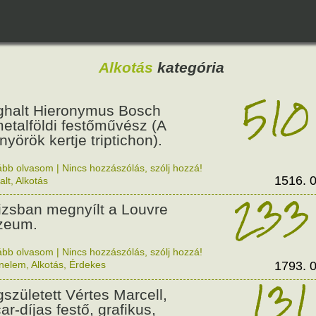
Alkotás
kategória
510
halt Hieronymus Bosch
etalföldi festőművész (A
nyörök kertje triptichon).
ább olvasom
|
Nincs hozzászólás, szólj hozzá!
1516. 0
alt
,
Alkotás
233
izsban megnyílt a Louvre
zeum.
ább olvasom
|
Nincs hozzászólás, szólj hozzá!
énelem
,
Alkotás
,
Érdekes
1793. 0
131
született Vértes Marcell,
ar-díjas festő, grafikus,