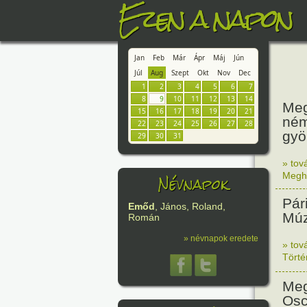
Ezen a napon
Jan
Feb
Már
Ápr
Máj
Jún
Júl
Aug
Szept
Okt
Nov
Dec
1
2
3
4
5
6
7
8
9
10
11
12
13
14
Meg
15
16
17
18
19
20
21
ném
22
23
24
25
26
27
28
gyö
29
30
31
» tov
Névnapok
Megh
Pár
Emőd
, János, Roland,
Mú
Román
» névnapok eredete
» tov
Tört
Meg
Osc