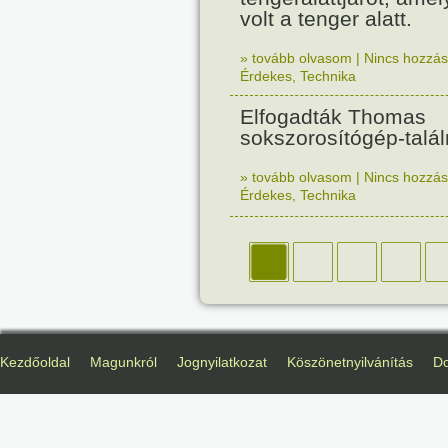
volt a tenger alatt.
» tovább olvasom
|
Nincs hozzász
Érdekes
,
Technika
Elfogadták Thomas
sokszorosítógép-talá
» tovább olvasom
|
Nincs hozzász
Érdekes
,
Technika
Kezdőoldal
Magunkról
Jognyilatkozat
Köszönetnyilvánítás
D