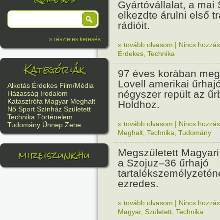
Gyártóvállalat, a mai
elkezdte árulni első t
rádióit.
» részletes keresés
» tovább olvasom
|
Nincs hozzász
Érdekes
,
Technika
Kategóriák
97 éves korában meg
Lovell amerikai űrhajó
Alkotás
Érdekes
Film/Média
négyszer repült az űr
Házasság
Irodalom
Katasztrófa
Magyar
Meghalt
Holdhoz.
Nő
Sport
Színház
Született
Technika
Történelem
» tovább olvasom
|
Nincs hozzász
Tudomány
Ünnep
Zene
Meghalt
,
Technika
,
Tudomány
mireiszunk.hu
Megszületett Magyari
a Szojuz–36 űrhajó
tartalékszemélyzeténe
ezredes.
» tovább olvasom
|
Nincs hozzász
Magyar
,
Született
,
Technika