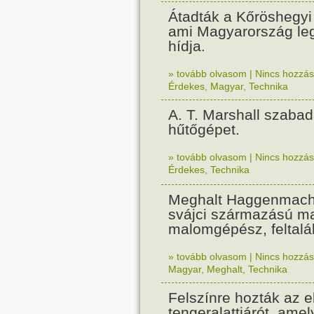
Átadták a Kőröshegyi 
ami Magyarország le
hídja.
» tovább olvasom
|
Nincs hozzász
Érdekes
,
Magyar
,
Technika
A. T. Marshall szabad
hűtőgépet.
» tovább olvasom
|
Nincs hozzász
Érdekes
,
Technika
Meghalt Haggenmach
svájci származású m
malomgépész, feltalá
» tovább olvasom
|
Nincs hozzász
Magyar
,
Meghalt
,
Technika
Felszínre hozták az e
tengeralattjárót, amel