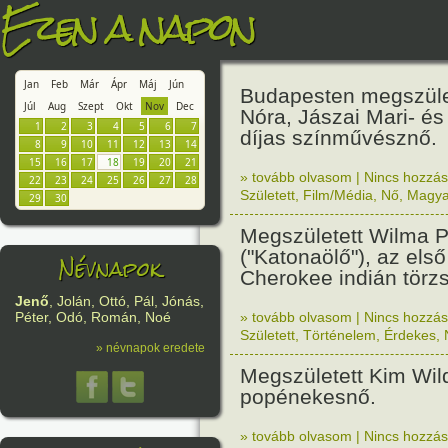
Ezen a napon
Jan
Feb
Már
Ápr
Máj
Jún
Budapesten megszület
Júl
Aug
Szept
Okt
Nov
Dec
Nóra, Jászai Mari- és
1
2
3
4
5
6
7
díjas színművésznő.
8
9
10
11
12
13
14
15
16
17
18
19
20
21
» tovább olvasom
|
Nincs hozzász
22
23
24
25
26
27
28
Született
,
Film/Média
,
Nő
,
Magya
29
30
Megszületett Wilma P
("Katonaölő"), az első
Névnapok
Cherokee indián törzs
Jenő
, Jolán, Ottó, Pál, Jónás,
» tovább olvasom
|
Nincs hozzász
Péter, Odó, Román, Noé
Született
,
Történelem
,
Érdekes
,
» névnapok eredete
Megszületett Kim Wil
popénekesnő.
» tovább olvasom
|
Nincs hozzász