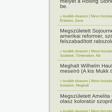
melyet a Rolling Ston
be.
» tovább olvasom
|
Nincs hozzász
Érdekes
,
Zene
Megszületett Sojourne
amerikai reformer, sz
felszabadított rabszol
» tovább olvasom
|
Nincs hozzász
Született
,
Történelem
,
Nő
Meghalt Wilhelm Hauf
meseíró (A kis Mukk t
» tovább olvasom
|
Nincs hozzász
Irodalom
,
Meghalt
Megszületett Amelita 
olasz koloratúr szop
» tovább olvasom
|
Nincs hozzász