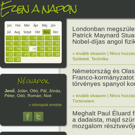
Ezen a napon
Jan
Feb
Már
Ápr
Máj
Jún
Londonban megszület
Júl
Aug
Szept
Okt
Nov
Dec
Patrick Maynard Stuar
1
2
3
4
5
6
7
Nobel-díjas angol fizi
8
9
10
11
12
13
14
15
16
17
18
19
20
21
» tovább olvasom
|
Nincs hozzász
22
23
24
25
26
27
28
Született
,
Technika
29
30
Németország és Olas
Franco-kormányzatot 
Névnapok
törvényes spanyol k
Jenő
, Jolán, Ottó, Pál, Jónás,
» tovább olvasom
|
Nincs hozzász
Péter, Odó, Román, Noé
Történelem
» névnapok eredete
Meghalt Paul Éluard f
a dadaista, majd szür
mozgalom résztvevőj