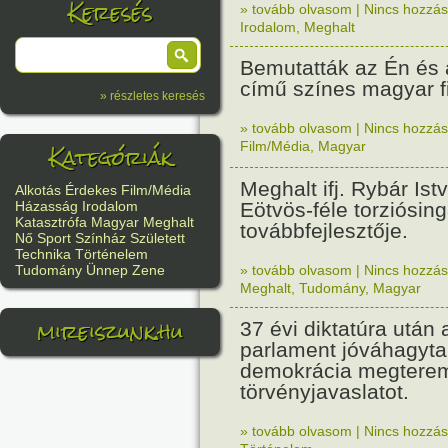
Keresés
» tovább olvasom
|
Nincs hozzász
Irodalom
,
Meghalt
Bemutatták az Én és
című színes magyar fi
» részletes keresés
» tovább olvasom
|
Nincs hozzász
Kategóriák
Film/Média
,
Magyar
Meghalt ifj. Rybár Istv
Alkotás
Érdekes
Film/Média
Eötvös-féle torziósin
Házasság
Irodalom
Katasztrófa
Magyar
Meghalt
továbbfejlesztője.
Nő
Sport
Színház
Született
Technika
Történelem
» tovább olvasom
|
Nincs hozzász
Tudomány
Ünnep
Zene
Meghalt
,
Tudomány
,
Magyar
mireiszunk.hu
37 évi diktatúra után
parlament jóváhagyta
demokrácia megterem
törvényjavaslatot.
» tovább olvasom
|
Nincs hozzász