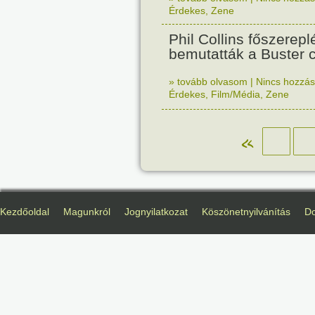
Érdekes
,
Zene
Phil Collins főszerepl
bemutatták a Buster c
» tovább olvasom
|
Nincs hozzász
Érdekes
,
Film/Média
,
Zene
«
Kezdőoldal
Magunkról
Jognyilatkozat
Köszönetnyilvánítás
D