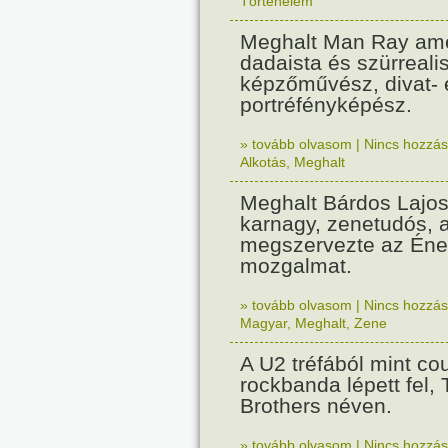
Történelem
Meghalt Man Ray ame
dadaista és szürreali
képzőművész, divat- 
portréfényképész.
» tovább olvasom
|
Nincs hozzász
Alkotás
,
Meghalt
Meghalt Bárdos Lajos
karnagy, zenetudós, a
megszervezte az Ének
mozgalmat.
» tovább olvasom
|
Nincs hozzász
Magyar
,
Meghalt
,
Zene
A U2 tréfából mint cou
rockbanda lépett fel,
Brothers néven.
» tovább olvasom
|
Nincs hozzász