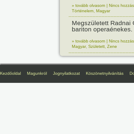
» tovább olvasom
|
Nincs hozzász
Történelem
,
Magyar
Megszületett Radnai
bariton operaénekes.
» tovább olvasom
|
Nincs hozzász
Magyar
,
Született
,
Zene
Kezdőoldal
Magunkról
Jognyilatkozat
Köszönetnyilvánítás
D