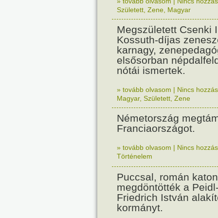
» tovább olvasom
|
Nincs hozzász
Született
,
Zene
,
Magyar
Megszületett Csenki 
Kossuth-díjas zenesz
karnagy, zenepedagó
elsősorban népdalfel
nótái ismertek.
» tovább olvasom
|
Nincs hozzász
Magyar
,
Született
,
Zene
Németország megtám
Franciaországot.
» tovább olvasom
|
Nincs hozzász
Történelem
Puccsal, román katon
megdöntötték a Peidl
Friedrich István alakít
kormányt.