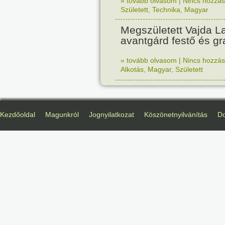
» tovább olvasom
|
Nincs hozzász
Született
,
Technika
,
Magyar
Megszületett Vajda La
avantgárd festő és gr
» tovább olvasom
|
Nincs hozzász
Alkotás
,
Magyar
,
Született
Kezdőoldal
Magunkról
Jognyilatkozat
Köszönetnyilvánítás
D