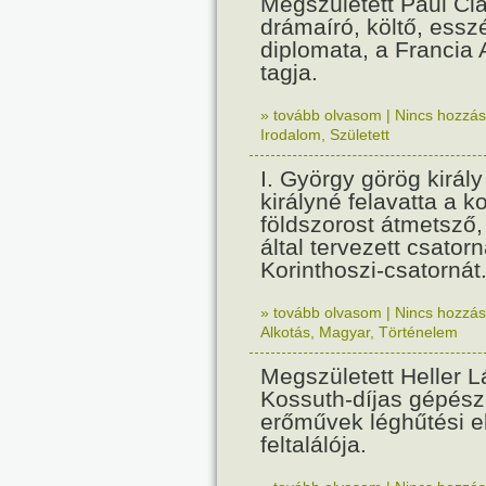
Megszületett Paul Cla
drámaíró, költő, essz
diplomata, a Francia
tagja.
» tovább olvasom
|
Nincs hozzász
Irodalom
,
Született
I. György görög királ
királyné felavatta a k
földszorost átmetsző,
által tervezett csatorn
Korinthoszi-csatornát
» tovább olvasom
|
Nincs hozzász
Alkotás
,
Magyar
,
Történelem
Megszületett Heller L
Kossuth-díjas gépés
erőművek léghűtési e
feltalálója.