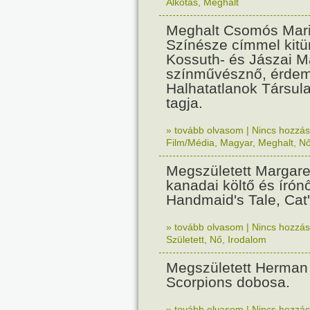
Alkotás
,
Meghalt
Meghalt Csomós Mari
Színésze címmel kitün
Kossuth- és Jászai Ma
színművésznő, érde
Halhatatlanok Társul
tagja.
» tovább olvasom
|
Nincs hozzász
Film/Média
,
Magyar
,
Meghalt
,
N
Megszületett Margare
kanadai költő és írón
Handmaid's Tale, Cat'
» tovább olvasom
|
Nincs hozzász
Született
,
Nő
,
Irodalom
Megszületett Herman 
Scorpions dobosa.
» tovább olvasom
|
Nincs hozzász