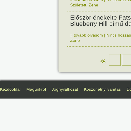
Született
,
Zene
Először énekelte Fat
Blueberry Hill című da
» tovább olvasom
|
Nincs hozzász
Zene
«
Kezdőoldal
Magunkról
Jognyilatkozat
Köszönetnyilvánítás
D