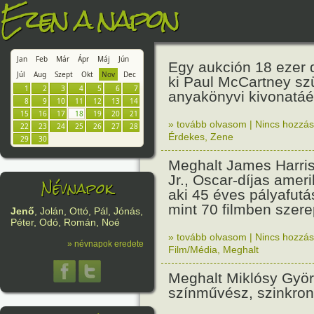
Ezen a napon
Jan
Feb
Már
Ápr
Máj
Jún
Egy aukción 18 ezer do
Júl
Aug
Szept
Okt
Nov
Dec
ki Paul McCartney szü
1
2
3
4
5
6
7
anyakönyvi kivonatáér
8
9
10
11
12
13
14
15
16
17
18
19
20
21
» tovább olvasom
|
Nincs hozzász
22
23
24
25
26
27
28
Érdekes
,
Zene
29
30
Meghalt James Harri
Jr., Oscar-díjas ameri
Névnapok
aki 45 éves pályafutá
mint 70 filmben szere
Jenő
, Jolán, Ottó, Pál, Jónás,
Péter, Odó, Román, Noé
» tovább olvasom
|
Nincs hozzász
» névnapok eredete
Film/Média
,
Meghalt
Meghalt Miklósy Gyö
színművész, szinkron