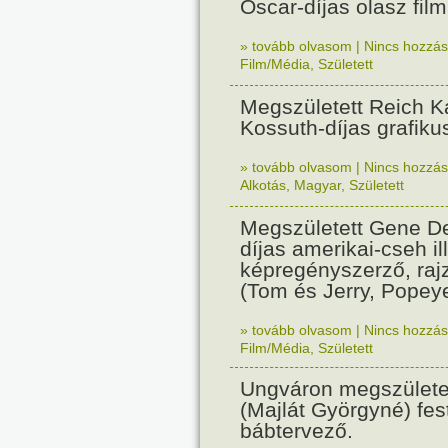
Oscar-díjas olasz fil
» tovább olvasom
|
Nincs hozzász
Film/Média
,
Született
Megszületett Reich Ká
Kossuth-díjas grafik
» tovább olvasom
|
Nincs hozzász
Alkotás
,
Magyar
,
Született
Megszületett Gene De
díjas amerikai-cseh ill
képregényszerző, raj
(Tom és Jerry, Popeye
» tovább olvasom
|
Nincs hozzász
Film/Média
,
Született
Ungváron megszületet
(Majlát Györgyné) fest
bábtervező.