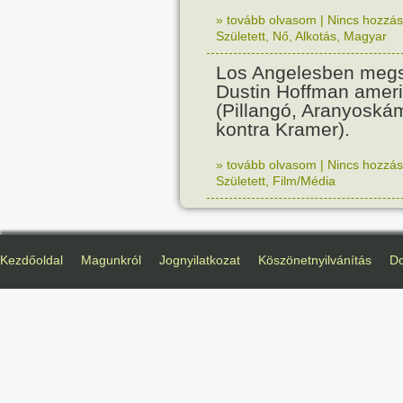
» tovább olvasom
|
Nincs hozzász
Született
,
Nő
,
Alkotás
,
Magyar
Los Angelesben megs
Dustin Hoffman ameri
(Pillangó, Aranyoská
kontra Kramer).
» tovább olvasom
|
Nincs hozzász
Született
,
Film/Média
Kezdőoldal
Magunkról
Jognyilatkozat
Köszönetnyilvánítás
D