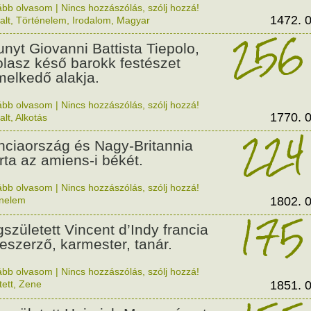
ább olvasom
|
Nincs hozzászólás, szólj hozzá!
1472. 0
alt
,
Történelem
,
Irodalom
,
Magyar
256
unyt Giovanni Battista Tiepolo,
olasz késő barokk festészet
melkedő alakja.
ább olvasom
|
Nincs hozzászólás, szólj hozzá!
1770. 0
alt
,
Alkotás
224
nciaország és Nagy-Britannia
írta az amiens-i békét.
ább olvasom
|
Nincs hozzászólás, szólj hozzá!
énelem
1802. 0
175
született Vincent d’Indy francia
eszerző, karmester, tanár.
ább olvasom
|
Nincs hozzászólás, szólj hozzá!
tett
,
Zene
1851. 0