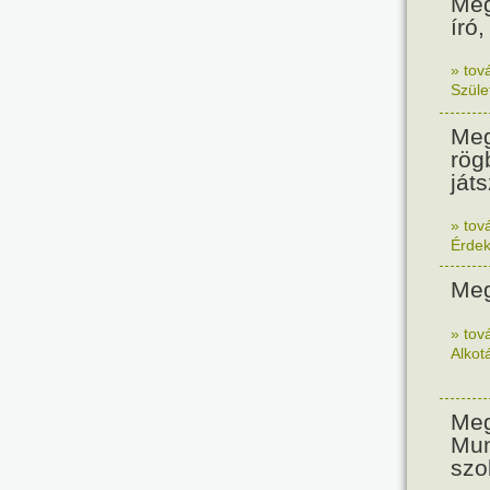
Meg
író
» tov
Szüle
Meg
rög
játs
» tov
Érde
Meg
» tov
Alkot
Meg
Mun
szo