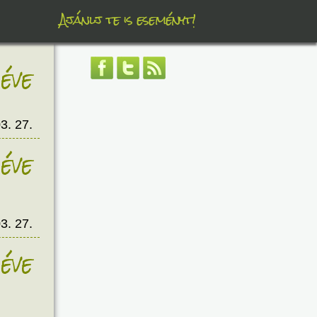
Ajánlj te is eseményt!
éve
3. 27.
éve
3. 27.
éve