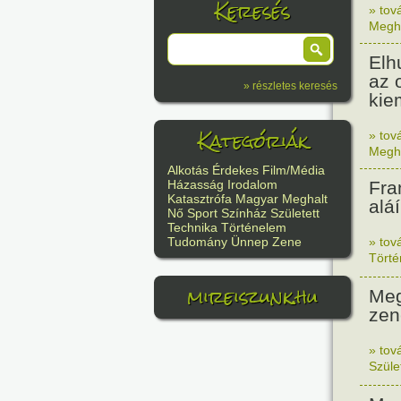
Keresés
» tov
Megh
Elh
az 
» részletes keresés
kie
Kategóriák
» tov
Megh
Alkotás
Érdekes
Film/Média
Fra
Házasság
Irodalom
Katasztrófa
Magyar
Meghalt
alá
Nő
Sport
Színház
Született
Technika
Történelem
» tov
Tudomány
Ünnep
Zene
Tört
mireiszunk.hu
Meg
zen
» tov
Szüle