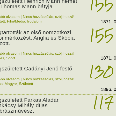
155
született Heinrich Mann német
, Thomas Mann bátyja.
ább olvasom
|
Nincs hozzászólás, szólj hozzá!
tett
,
Film/Média
,
Irodalom
1871. 0
155
tartották az első nemzetközi
bi mérkőzést. Anglia és Skócia
zott.
ább olvasom
|
Nincs hozzászólás, szólj hozzá!
1871. 0
kes
,
Sport
130
született Gadányi Jenő festő.
ább olvasom
|
Nincs hozzászólás, szólj hozzá!
ás
,
Magyar
,
Született
1896. 0
117
született Farkas Aladár,
kácsy Mihály-díjas
brászművész.