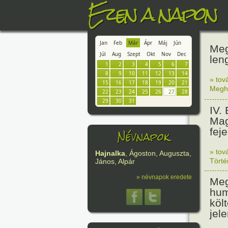
Ezen a napon
Jan
Feb
Már
Ápr
Máj
Jún
Meg
Júl
Aug
Szept
Okt
Nov
Dec
leng
1
2
3
4
5
6
7
8
9
10
11
12
13
14
» tov
15
16
17
18
19
20
21
Megh
22
23
24
25
26
27
28
29
30
31
IV.
Mag
fej
Névnapok
» tov
Hajnalka
, Ágoston, Auguszta,
Tört
János, Alpár
» névnapok eredete
Meg
hum
költ
jel