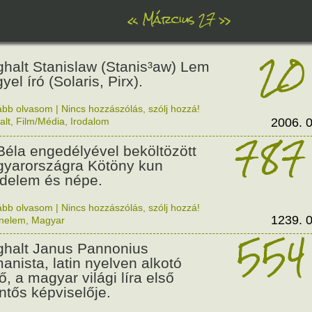
«
Március 27
»
20
halt Stanislaw (Stanis³aw) Lem
yel író (Solaris, Pirx).
ább olvasom
|
Nincs hozzászólás, szólj hozzá!
alt
,
Film/Média
,
Irodalom
2006. 0
787
 Béla engedélyével beköltözött
yarországra Kötöny kun
edelem és népe.
ább olvasom
|
Nincs hozzászólás, szólj hozzá!
1239. 0
énelem
,
Magyar
554
halt Janus Pannonius
anista, latin nyelven alkotó
ő, a magyar világi líra első
entős képviselője.