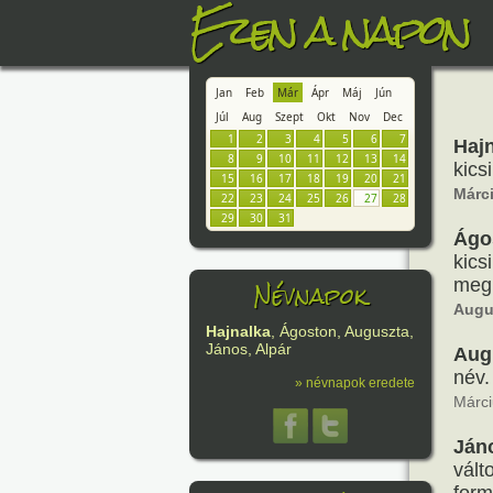
Ezen a napon
Jan
Feb
Már
Ápr
Máj
Jún
Júl
Aug
Szept
Okt
Nov
Dec
1
2
3
4
5
6
7
Haj
8
9
10
11
12
13
14
kics
15
16
17
18
19
20
21
Márc
22
23
24
25
26
27
28
29
30
31
Ágo
kics
Névnapok
megm
Augu
Hajnalka
, Ágoston, Auguszta,
János, Alpár
Aug
név.
» névnapok eredete
Márci
Ján
vált