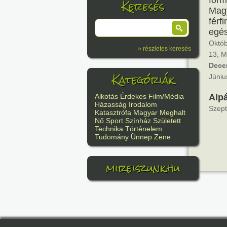
form
Keresés
Magy
férf
egés
Októb
» részletes keresés
13, M
Dece
Kategóriák
Júniu
Alp
Alkotás
Érdekes
Film/Média
Házasság
Irodalom
Szept
Katasztrófa
Magyar
Meghalt
Nő
Sport
Színház
Született
Technika
Történelem
Tudomány
Ünnep
Zene
mireiszunk.hu