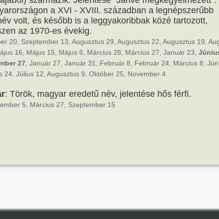
ájából) származik. Jelentése "Jahve megkegyelmezett".
arországon a XVI - XVIII. században a legnépszerűbb
inév volt, és később is a leggyakoribbak közé tartozott,
zen az 1970-es évekig.
er 20, Szeptember 13, Augusztus 29, Augusztus 22, Augusztus 19, Au
ájus 16, Május 15, Május 6, Március 28, Március 27, Január 23,
Júniu
mber 27
, Január 27, Január 31, Február 8, Február 24, Március 8, Jún
s 24, Július 12, Augusztus 9, Október 25, November 4
ár
: Török, magyar eredetű név, jelentése hős férfi.
ember 5, Március 27, Szeptember 15