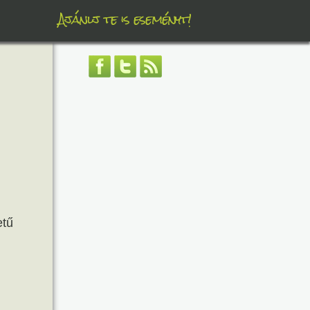
Ajánlj te is eseményt!
etű