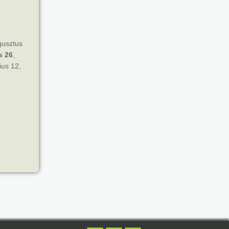
gusztus
s 26
,
ius 12,