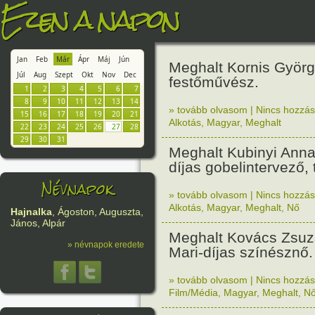
Ezen a napon
Jan
Feb
Már
Ápr
Máj
Jún
Meghalt Kornis Györ
Júl
Aug
Szept
Okt
Nov
Dec
festőművész.
1
2
3
4
5
6
7
8
9
10
11
12
13
14
» tovább olvasom
|
Nincs hozzász
15
16
17
18
19
20
21
Alkotás
,
Magyar
,
Meghalt
22
23
24
25
26
27
28
29
30
31
Meghalt Kubinyi Anna
díjas gobelintervező,
Névnapok
» tovább olvasom
|
Nincs hozzász
Alkotás
,
Magyar
,
Meghalt
,
Nő
Hajnalka
, Ágoston, Auguszta,
János, Alpár
Meghalt Kovács Zsuz
» névnapok eredete
Mari-díjas színésznő.
» tovább olvasom
|
Nincs hozzász
Film/Média
,
Magyar
,
Meghalt
,
N