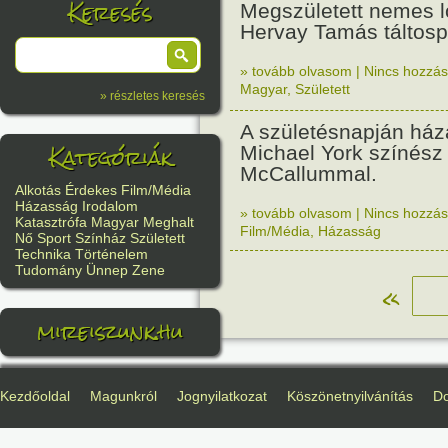
Keresés
Megszületett nemes l
Hervay Tamás táltosp
» tovább olvasom
|
Nincs hozzász
Magyar
,
Született
» részletes keresés
A születésnapján ház
Kategóriák
Michael York színész 
McCallummal.
Alkotás
Érdekes
Film/Média
Házasság
Irodalom
» tovább olvasom
|
Nincs hozzász
Katasztrófa
Magyar
Meghalt
Film/Média
,
Házasság
Nő
Sport
Színház
Született
Technika
Történelem
Tudomány
Ünnep
Zene
«
mireiszunk.hu
Kezdőoldal
Magunkról
Jognyilatkozat
Köszönetnyilvánítás
D