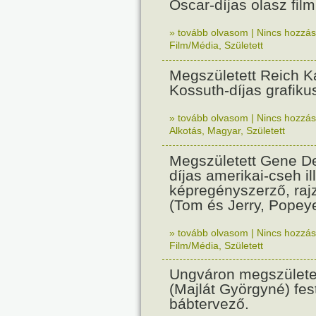
Oscar-díjas olasz fil
» tovább olvasom
|
Nincs hozzász
Film/Média
,
Született
Megszületett Reich Ká
Kossuth-díjas grafik
» tovább olvasom
|
Nincs hozzász
Alkotás
,
Magyar
,
Született
Megszületett Gene De
díjas amerikai-cseh ill
képregényszerző, raj
(Tom és Jerry, Popeye
» tovább olvasom
|
Nincs hozzász
Film/Média
,
Született
Ungváron megszületet
(Majlát Györgyné) fest
bábtervező.