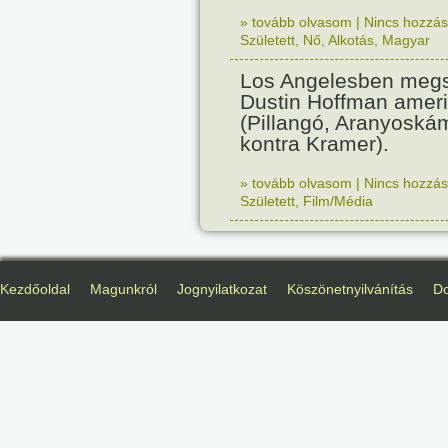
» tovább olvasom
|
Nincs hozzász
Született
,
Nő
,
Alkotás
,
Magyar
Los Angelesben megs
Dustin Hoffman ameri
(Pillangó, Aranyoská
kontra Kramer).
» tovább olvasom
|
Nincs hozzász
Született
,
Film/Média
Kezdőoldal
Magunkról
Jognyilatkozat
Köszönetnyilvánítás
D