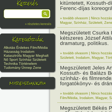
Keresés
kitüntetett, Kossuth-d
Ferenc-díjas koreográ
» tovább olvasom
|
Nincs hozzász
Magyar
,
Színház
,
Született
,
Zen
» részletes keresés
Megszületett Csurka I
Kategóriák
kétszeres József Attila
dramaturg, politikus.
Alkotás
Érdekes
Film/Média
Házasság
Irodalom
» tovább olvasom
|
Nincs hozzász
Katasztrófa
Magyar
Meghalt
Született
,
Irodalom
,
Magyar
,
Tör
Nő
Sport
Színház
Született
Technika
Történelem
Megszületett Jeles A
Tudomány
Ünnep
Zene
Kossuth- és Balázs Bé
színház- és filmrende
mireiszunk.hu
forgatókönyv- és drá
» tovább olvasom
|
Nincs hozzász
Film/Média
,
Irodalom
,
Magyar
,
S
Megszületett Békés Pá