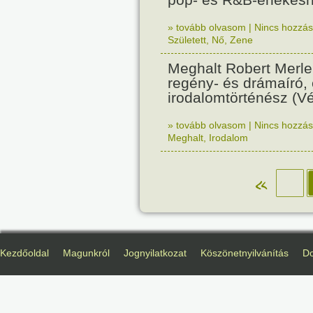
» tovább olvasom
|
Nincs hozzász
Született
,
Nő
,
Zene
Meghalt Robert Merle
regény- és drámaíró, 
irodalomtörténész (Véd
» tovább olvasom
|
Nincs hozzász
Meghalt
,
Irodalom
«
Kezdőoldal
Magunkról
Jognyilatkozat
Köszönetnyilvánítás
D