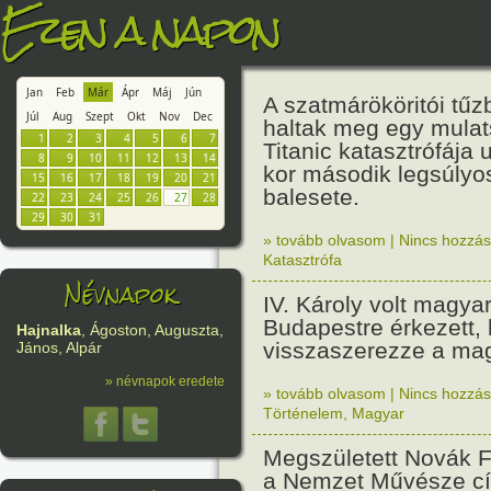
Ezen a napon
Jan
Feb
Már
Ápr
Máj
Jún
A szatmárököritói tű
Júl
Aug
Szept
Okt
Nov
Dec
haltak meg egy mulat
1
2
3
4
5
6
7
Titanic katasztrófája 
8
9
10
11
12
13
14
kor második legsúly
15
16
17
18
19
20
21
balesete.
22
23
24
25
26
27
28
29
30
31
» tovább olvasom
|
Nincs hozzász
Katasztrófa
Névnapok
IV. Károly volt magyar
Budapestre érkezett,
Hajnalka
, Ágoston, Auguszta,
visszaszerezze a mag
János, Alpár
» névnapok eredete
» tovább olvasom
|
Nincs hozzász
Történelem
,
Magyar
Megszületett Novák F
a Nemzet Művésze c