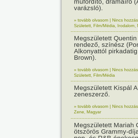
műfordító, drámaíró (
varázsló).
» tovább olvasom
|
Nincs hozzász
Született
,
Film/Média
,
Irodalom
,
Megszületett Quentin 
rendező, színész (Po
Alkonyattól pirkadatig
Brown).
» tovább olvasom
|
Nincs hozzász
Született
,
Film/Média
Megszületett Kispál A
zeneszerző.
» tovább olvasom
|
Nincs hozzász
Zene
,
Magyar
Megszületett Mariah 
ötszörös Grammy-díja
pop- és R&B-énekesn