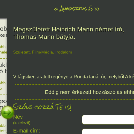
«
Augusztus 6
»
81
obták az első atombombát
Megszületett Heinrich Mann német író,
osimára.
Thomas Mann bátyja.
ább olvasom
|
Nincs hozzászólás, szólj hozzá!
énelem
Született
,
Film/Média
,
Irodalom
1945. 0
48
ukleáris fegyverek betiltásáért
yó harc világnapja
Világsikert aratott regénye a Ronda tanár úr, melyből A ké
ább olvasom
|
Nincs hozzászólás, szólj hozzá!
p
1978. 0
Eddig nem érkezett hozzászólás ehh
145
született Sir Alexander
Szólj hozzá Te is!
ming, Nobel-díjas angol orvos, a
cillin felfedezője.
Név
(kötelező)
ább olvasom
|
1 hozzászólás, szólj Te is hozzá!
E-mail cím:
1881. 0
tett
,
Alkotás