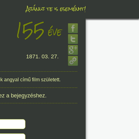
Ajánlj te is eseményt!
155
éve
éve
8. 06.
1871. 03. 27.
éve
k angyal című film született.
8. 06.
ez a bejegyzéshez.
éve
8. 06.