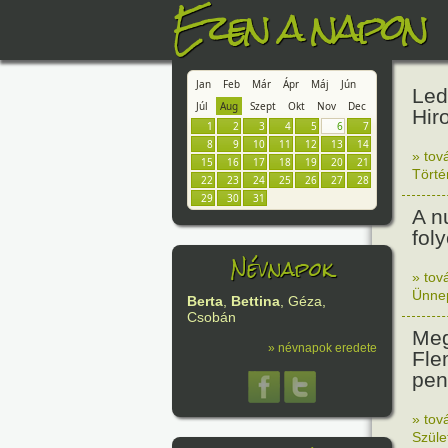
Ezen a napon
Jan
Feb
Már
Ápr
Máj
Jún
Led
Júl
Aug
Szept
Okt
Nov
Dec
Hir
1
2
3
4
5
6
7
8
9
10
11
12
13
14
» tov
15
16
17
18
19
20
21
Tört
22
23
24
25
26
27
28
29
30
31
A n
fol
Névnapok
» tov
Ünne
Berta
,
Bettina
, Géza,
Csobán
Meg
» névnapok eredete
Fle
peni
» tov
Szüle