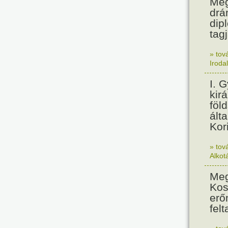
Meg
drá
dip
tagj
» tov
Iroda
I. 
kir
föl
álta
Kor
» tov
Alkot
Meg
Kos
erő
felt