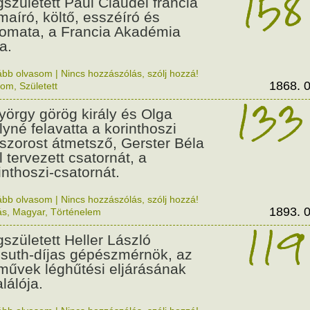
158
született Paul Claudel francia
maíró, költő, esszéíró és
lomata, a Francia Akadémia
a.
ább olvasom
|
Nincs hozzászólás, szólj hozzá!
1868. 0
lom
,
Született
133
György görög király és Olga
ályné felavatta a korinthoszi
dszorost átmetsző, Gerster Béla
l tervezett csatornát, a
inthoszi-csatornát.
ább olvasom
|
Nincs hozzászólás, szólj hozzá!
1893. 0
ás
,
Magyar
,
Történelem
119
született Heller László
suth-díjas gépészmérnök, az
művek léghűtési eljárásának
alálója.