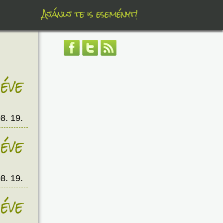
Ajánlj te is eseményt!
éve
8. 19.
éve
8. 19.
éve