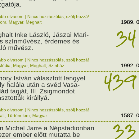
zgatója.
ább olvasom
|
Nincs hozzászólás, szólj hozzá!
1989. 0
lom
,
Magyar
,
Meghalt
34
halt Inke László, Jászai Mari-
as színművész, érdemes és
áló művész.
ább olvasom
|
Nincs hozzászólás, szólj hozzá!
1992. 0
Média
,
Magyar
,
Meghalt
,
Színház
439
hory István választott lengyel
ály halála után a svéd Vasa-
lád tagját, III. Zsigmondot
sztották királlyá.
ább olvasom
|
Nincs hozzászólás, szólj hozzá!
1587. 0
alt
,
Történelem
,
Magyar
33
n Michel Jarre a Népstadionban
ezer ember előtt mutatta be