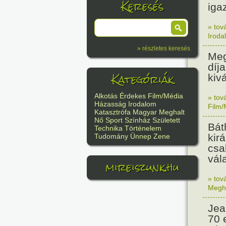
Keresés
iga
» tov
Iroda
» részletes keresés
Meg
díj
Kategóriák
kiv
Alkotás
Érdekes
Film/Média
» tov
Házasság
Irodalom
Film/
Katasztrófa
Magyar
Meghalt
Nő
Sport
Színház
Született
Bát
Technika
Történelem
kir
Tudomány
Ünnep
Zene
csa
vála
mireiszunk.hu
» tov
Megh
Jea
70 