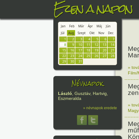
Ezen a napon
Jan
Feb
Már
Ápr
Máj
Jún
Júl
Aug
Szept
Okt
Nov
Dec
1
2
3
4
5
6
7
8
9
10
11
12
13
14
Meg
15
16
17
18
19
20
21
Mar
22
23
24
25
26
27
28
29
30
31
» tov
Film/
Névnapok
Meg
zen
László
, Gusztáv, Hartvig,
Eszmeralda
» tov
» névnapok eredete
Magy
Meg
műf
Kön