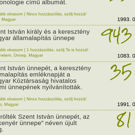
onologie című albumát.
ább olvasom
|
Nincs hozzászólás, szólj hozzá!
1993. 0
,
Magyar
943
nt István király és a keresztény
yar államalapítás ünnepe
ább olvasom
|
1 hozzászólás, szólj Te is hozzá!
énelem
,
Ünnep
,
Magyar
1083. 0
35
nt István ünnepét, a keresztény
amalapítás emléknapját a
yar Köztársaság hivatalos
ami ünnepének nyilvánították.
ább olvasom
|
Nincs hozzászólás, szólj hozzá!
1991. 0
p
,
Magyar
81
örölték Szent István ünnepét, az
 kenyér ünnepe" néven újult
.