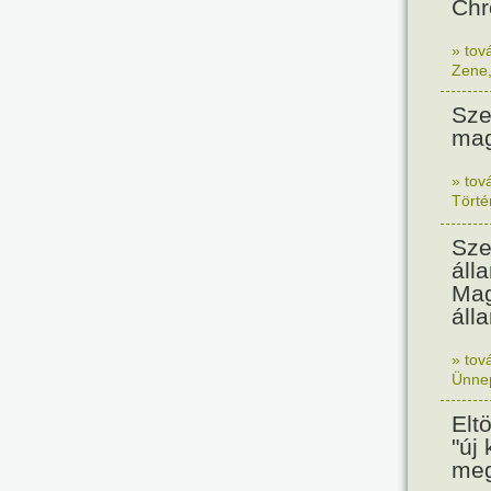
Chr
» tov
Zene
Sze
mag
» tov
Tört
Sze
áll
Mag
áll
» tov
Ünne
Elt
"új
meg