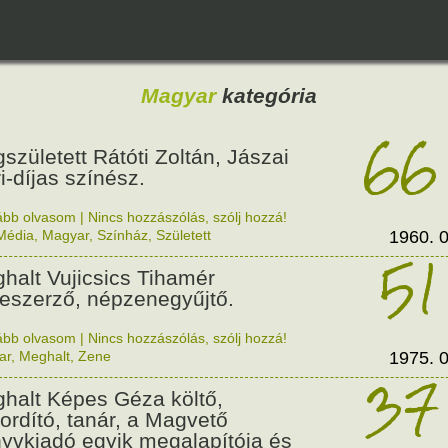
Magyar
kategória
66
született Rátóti Zoltán, Jászai
i-díjas színész.
ább olvasom
|
Nincs hozzászólás, szólj hozzá!
Média
,
Magyar
,
Színház
,
Született
1960. 0
51
halt Vujicsics Tihamér
eszerző, népzenegyűjtő.
ább olvasom
|
Nincs hozzászólás, szólj hozzá!
ar
,
Meghalt
,
Zene
1975. 0
37
halt Képes Géza költő,
ordító, tanár, a Magvető
yvkiadó egyik megalapítója és