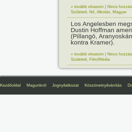
» tovább olvasom
|
Nincs hozzász
Született
,
Nő
,
Alkotás
,
Magyar
Los Angelesben megs
Dustin Hoffman ameri
(Pillangó, Aranyoská
kontra Kramer).
» tovább olvasom
|
Nincs hozzász
Született
,
Film/Média
Kezdőoldal
Magunkról
Jognyilatkozat
Köszönetnyilvánítás
D