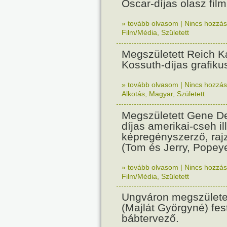
Oscar-díjas olasz fil
» tovább olvasom
|
Nincs hozzász
Film/Média
,
Született
Megszületett Reich Ká
Kossuth-díjas grafik
» tovább olvasom
|
Nincs hozzász
Alkotás
,
Magyar
,
Született
Megszületett Gene De
díjas amerikai-cseh ill
képregényszerző, raj
(Tom és Jerry, Popeye
» tovább olvasom
|
Nincs hozzász
Film/Média
,
Született
Ungváron megszületet
(Majlát Györgyné) fest
bábtervező.