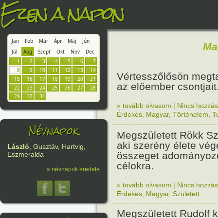
Ezen a napon
Jan
Feb
Már
Ápr
Máj
Jún
Ma
Júl
Aug
Szept
Okt
Nov
Dec
1
2
3
4
5
6
7
8
9
10
11
12
13
14
Vértesszőlősön megt
15
16
17
18
19
20
21
az előember csontjait
22
23
24
25
26
27
28
29
30
31
» tovább olvasom
|
Nincs hozzász
Érdekes
,
Magyar
,
Történelem
,
T
Névnapok
Megszületett Rökk Sz
aki szerény élete vé
László
, Gusztáv, Hartvig,
összeget adományozo
Eszmeralda
célokra.
» névnapok eredete
» tovább olvasom
|
Nincs hozzász
Érdekes
,
Magyar
,
Született
Megszületett Rudolf 