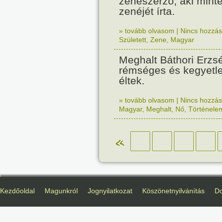
zeneszerző, aki minte
zenéjét írta.
» tovább olvasom
|
Nincs hozzász
Született
,
Zene
,
Magyar
Meghalt Báthori Erzsé
rémséges és kegyetl
éltek.
» tovább olvasom
|
Nincs hozzász
Magyar
,
Meghalt
,
Nő
,
Történele
«
Kezdőoldal
Magunkról
Jognyilatkozat
Köszönetnyilvánítás
D