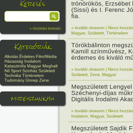
Keresés
trónörökös, Erzsébet 
(Sissi) és I. Ferenc J
fia.
» tovább olvasom
|
Nincs hozzász
» részletes keresés
Magyar
,
Született
,
Történelem
Kategóriák
Törökbálinton megszül
Kamill színművész, K
érdemes és kiváló m
Alkotás
Érdekes
Film/Média
Házasság
Irodalom
Katasztrófa
Magyar
Meghalt
» tovább olvasom
|
Nincs hozzász
Nő
Sport
Színház
Született
Született
,
Zene
,
Magyar
Technika
Történelem
Tudomány
Ünnep
Zene
Megszületett Lengyel
Széchenyi-díjas műkrit
mireiszunk.hu
Digitális Irodalmi Aka
» tovább olvasom
|
Nincs hozzász
Irodalom
,
Magyar
,
Született
Megszületett Sajdik F