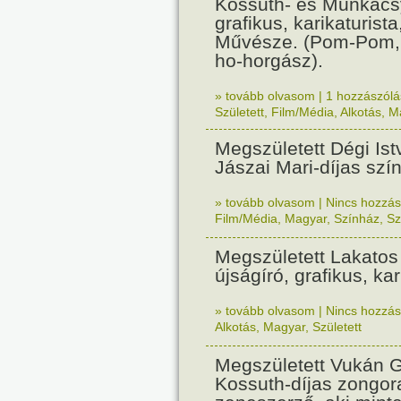
Kossuth- és Munkácsy
grafikus, karikaturist
Művésze. (Pom-Pom, 
ho-horgász).
» tovább olvasom
|
1 hozzászólás
Született
,
Film/Média
,
Alkotás
,
M
Megszületett Dégi Ist
Jászai Mari-díjas szí
» tovább olvasom
|
Nincs hozzász
Film/Média
,
Magyar
,
Színház
,
Sz
Megszületett Lakatos
újságíró, grafikus, kar
» tovább olvasom
|
Nincs hozzász
Alkotás
,
Magyar
,
Született
Megszületett Vukán G
Kossuth-díjas zongo