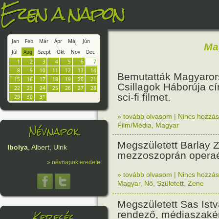
Ezen a napon
Jan
Feb
Már
Ápr
Máj
Jún
Ma
Júl
Aug
Szept
Okt
Nov
Dec
1
2
3
4
5
6
7
8
9
10
11
12
13
14
Bemutatták Magyaror
15
16
17
18
19
20
21
Csillagok Háborúja c
22
23
24
25
26
27
28
sci-fi filmet.
29
30
31
» tovább olvasom
|
Nincs hozzász
Névnapok
Film/Média
,
Magyar
Megszületett Barlay 
Ibolya
, Albert, Ulrik
mezzoszoprán opera
» névnapok eredete
» tovább olvasom
|
Nincs hozzász
Magyar
,
Nő
,
Született
,
Zene
Megszületett Sas Istv
Keresés
rendező, médiaszakér