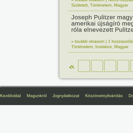
Született
,
Történelem
,
Magyar
Joseph Pulitzer magy
amerikai újságíró me
róla elnevezett Pulitze
» tovább olvasom
|
1 hozzászólás
Történelem
,
Irodalom
,
Magyar
«
Kezdőoldal
Magunkról
Jognyilatkozat
Köszönetnyilvánítás
D