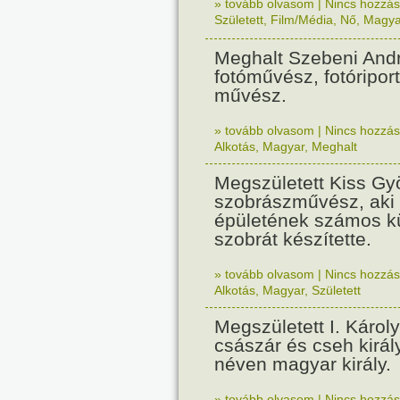
» tovább olvasom
|
Nincs hozzász
Született
,
Film/Média
,
Nő
,
Magya
Meghalt Szebeni And
fotóművész, fotóripor
művész.
» tovább olvasom
|
Nincs hozzász
Alkotás
,
Magyar
,
Meghalt
Megszületett Kiss Gy
szobrászművész, aki
épületének számos kül
szobrát készítette.
» tovább olvasom
|
Nincs hozzász
Alkotás
,
Magyar
,
Született
Megszületett I. Károl
császár és cseh király
néven magyar király.
» tovább olvasom
|
Nincs hozzász