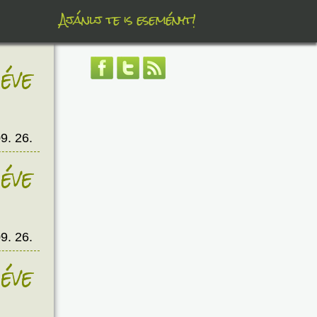
Ajánlj te is eseményt!
éve
9. 26.
éve
9. 26.
éve