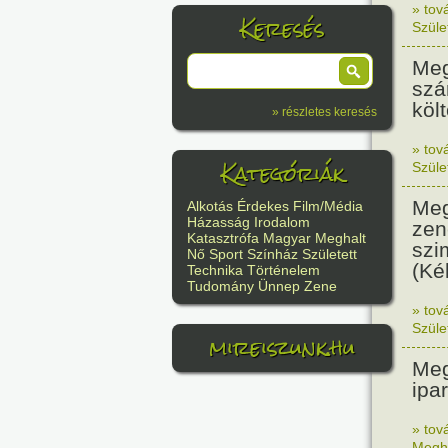
» tov
Keresés
Szüle
Meg
szá
költ
» részletes keresés
» tov
Kategóriák
Szüle
Meg
Alkotás
Érdekes
Film/Média
Házasság
Irodalom
zen
Katasztrófa
Magyar
Meghalt
szi
Nő
Sport
Színház
Született
(Ké
Technika
Történelem
Tudomány
Ünnep
Zene
» tov
Szüle
mireiszunk.hu
Meg
ipa
» tov
Megh