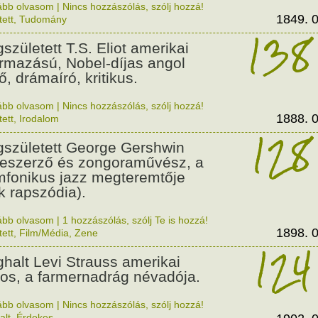
ább olvasom
|
Nincs hozzászólás, szólj hozzá!
1849. 0
tett
,
Tudomány
138
született T.S. Eliot amerikai
rmazású, Nobel-díjas angol
ő, drámaíró, kritikus.
ább olvasom
|
Nincs hozzászólás, szólj hozzá!
1888. 0
tett
,
Irodalom
128
született George Gershwin
eszerző és zongoraművész, a
mfonikus jazz megteremtője
k rapszódia).
ább olvasom
|
1 hozzászólás, szólj Te is hozzá!
1898. 0
tett
,
Film/Média
,
Zene
124
halt Levi Strauss amerikai
ros, a farmernadrág névadója.
ább olvasom
|
Nincs hozzászólás, szólj hozzá!
alt
,
Érdekes