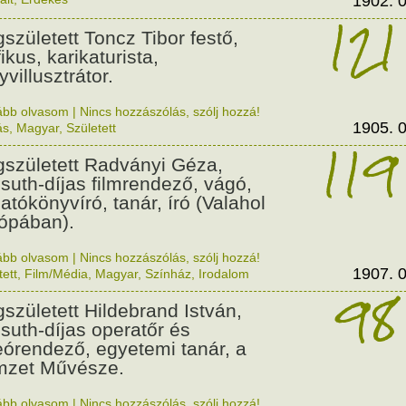
1902. 0
121
született Toncz Tibor festő,
ikus, karikaturista,
villusztrátor.
ább olvasom
|
Nincs hozzászólás, szólj hozzá!
1905. 0
ás
,
Magyar
,
Született
119
született Radványi Géza,
suth-díjas filmrendező, vágó,
gatókönyvíró, tanár, író (Valahol
ópában).
ább olvasom
|
Nincs hozzászólás, szólj hozzá!
1907. 0
tett
,
Film/Média
,
Magyar
,
Színház
,
Irodalom
98
született Hildebrand István,
suth-díjas operatőr és
eórendező, egyetemi tanár, a
zet Művésze.
ább olvasom
|
Nincs hozzászólás, szólj hozzá!