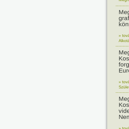
Meg
graf
köny
» tov
Alkot
Meg
Kos
for
Eur
» tov
Szüle
Meg
Kos
vid
Nem
» tov