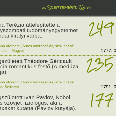
«
Szeptember 26
»
249
ia Terézia áttelepítette a
yszombati tudományegyetemet
udai királyi várba.
ább olvasom
|
Nincs hozzászólás, szólj hozzá!
1777. 0
énelem
,
Magyar
235
született Théodore Géricault
ncia romantikus festő (A medúza
ja).
ább olvasom
|
Nincs hozzászólás, szólj hozzá!
1791. 0
ás
,
Született
177
született Ivan Pavlov, Nobel-
s szovjet fiziológus, aki a
lexeket kutatta (Pavlov kutyája).