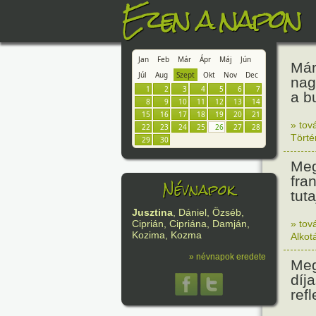
Ezen a napon
Jan
Feb
Már
Ápr
Máj
Jún
Már
Júl
Aug
Szept
Okt
Nov
Dec
nag
1
2
3
4
5
6
7
a b
8
9
10
11
12
13
14
15
16
17
18
19
20
21
» tov
22
23
24
25
26
27
28
Tört
29
30
Meg
fra
Névnapok
tuta
Jusztina
, Dániel, Özséb,
» tov
Ciprián, Cipriána, Damján,
Kozima, Kozma
Alkot
» névnapok eredete
Meg
díja
ref