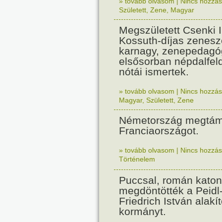
» tovább olvasom
|
Nincs hozzász
Született
,
Zene
,
Magyar
Megszületett Csenki 
Kossuth-díjas zenesz
karnagy, zenepedagó
elsősorban népdalfel
nótái ismertek.
» tovább olvasom
|
Nincs hozzász
Magyar
,
Született
,
Zene
Németország megtám
Franciaországot.
» tovább olvasom
|
Nincs hozzász
Történelem
Puccsal, román katon
megdöntötték a Peidl
Friedrich István alakít
kormányt.