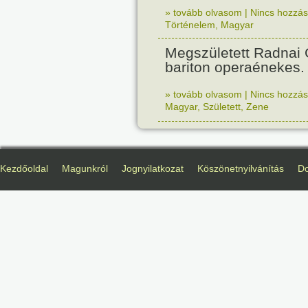
» tovább olvasom
|
Nincs hozzász
Történelem
,
Magyar
Megszületett Radnai
bariton operaénekes.
» tovább olvasom
|
Nincs hozzász
Magyar
,
Született
,
Zene
Kezdőoldal
Magunkról
Jognyilatkozat
Köszönetnyilvánítás
D