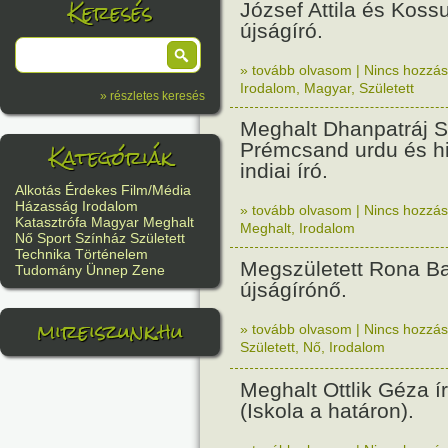
Keresés
József Attila és Kossu
újságíró.
» tovább olvasom
|
Nincs hozzász
Irodalom
,
Magyar
,
Született
» részletes keresés
Meghalt Dhanpatráj S
Kategóriák
Prémcsand urdu és hi
indiai író.
Alkotás
Érdekes
Film/Média
Házasság
Irodalom
» tovább olvasom
|
Nincs hozzász
Katasztrófa
Magyar
Meghalt
Meghalt
,
Irodalom
Nő
Sport
Színház
Született
Technika
Történelem
Megszületett Rona Ba
Tudomány
Ünnep
Zene
újságírónő.
mireiszunk.hu
» tovább olvasom
|
Nincs hozzász
Született
,
Nő
,
Irodalom
Meghalt Ottlik Géza í
(Iskola a határon).