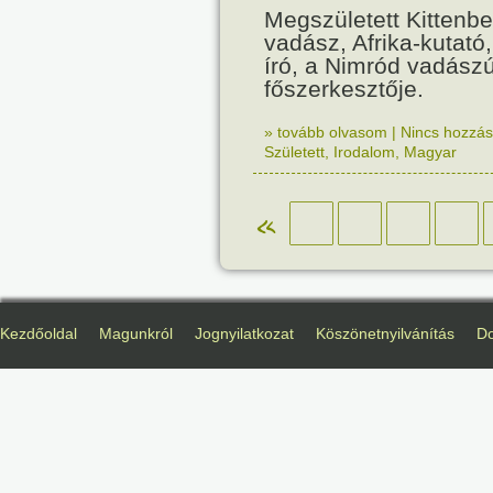
Megszületett Kittenb
vadász, Afrika-kutató
író, a Nimród vadász
főszerkesztője.
» tovább olvasom
|
Nincs hozzász
Született
,
Irodalom
,
Magyar
«
Kezdőoldal
Magunkról
Jognyilatkozat
Köszönetnyilvánítás
D