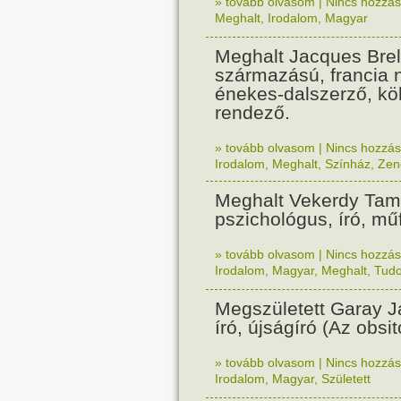
» tovább olvasom
|
Nincs hozzász
Meghalt
,
Irodalom
,
Magyar
Meghalt Jacques Brel
származású, francia 
énekes-dalszerző, köl
rendező.
» tovább olvasom
|
Nincs hozzász
Irodalom
,
Meghalt
,
Színház
,
Zen
Meghalt Vekerdy Ta
pszichológus, író, műf
» tovább olvasom
|
Nincs hozzász
Irodalom
,
Magyar
,
Meghalt
,
Tud
Megszületett Garay J
író, újságíró (Az obsit
» tovább olvasom
|
Nincs hozzász
Irodalom
,
Magyar
,
Született