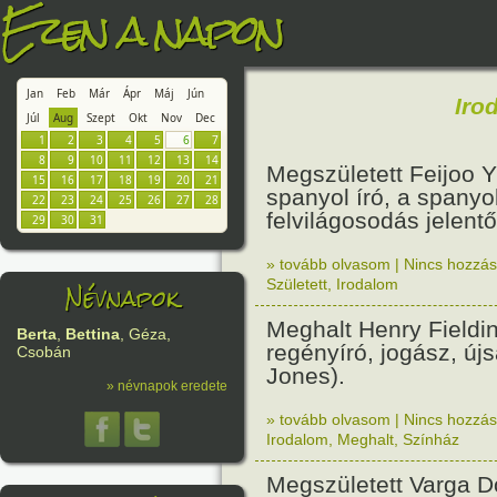
Ezen a napon
Jan
Feb
Már
Ápr
Máj
Jún
Iro
Júl
Aug
Szept
Okt
Nov
Dec
1
2
3
4
5
6
7
8
9
10
11
12
13
14
Megszületett Feijoo 
15
16
17
18
19
20
21
spanyol író, a spanyo
22
23
24
25
26
27
28
felvilágosodás jelentő
29
30
31
» tovább olvasom
|
Nincs hozzász
Névnapok
Született
,
Irodalom
Meghalt Henry Fieldi
Berta
,
Bettina
, Géza,
regényíró, jogász, új
Csobán
Jones).
» névnapok eredete
» tovább olvasom
|
Nincs hozzász
Irodalom
,
Meghalt
,
Színház
Megszületett Varga 