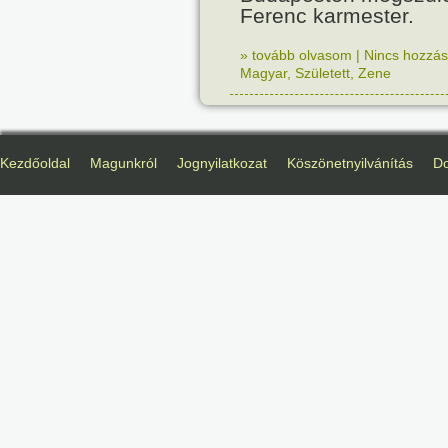
Ferenc karmester.
» tovább olvasom
|
Nincs hozzász
Magyar
,
Született
,
Zene
Kezdőoldal
Magunkról
Jognyilatkozat
Köszönetnyilvánítás
D