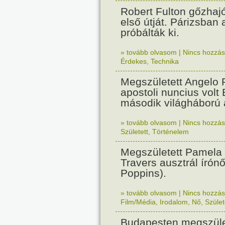
Robert Fulton gőzhaj
első útját. Párizsban
próbálták ki.
» tovább olvasom
|
Nincs hozzász
Érdekes
,
Technika
Megszületett Angelo R
apostoli nuncius volt
második világháború a
» tovább olvasom
|
Nincs hozzász
Született
,
Történelem
Megszületett Pamela
Travers ausztrál írón
Poppins).
» tovább olvasom
|
Nincs hozzász
Film/Média
,
Irodalom
,
Nő
,
Szület
Budapesten megszület