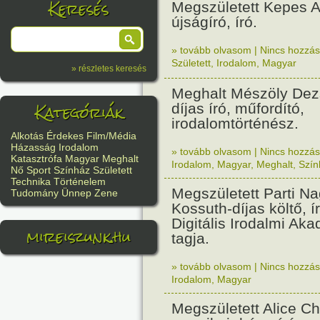
Keresés
Megszületett Kepes 
újságíró, író.
» tovább olvasom
|
Nincs hozzász
Született
,
Irodalom
,
Magyar
» részletes keresés
Meghalt Mészöly Dez
Kategóriák
díjas író, műfordító,
irodalomtörténész.
Alkotás
Érdekes
Film/Média
Házasság
Irodalom
» tovább olvasom
|
Nincs hozzász
Katasztrófa
Magyar
Meghalt
Irodalom
,
Magyar
,
Meghalt
,
Szín
Nő
Sport
Színház
Született
Technika
Történelem
Megszületett Parti Na
Tudomány
Ünnep
Zene
Kossuth-díjas költő, ír
Digitális Irodalmi Ak
mireiszunk.hu
tagja.
» tovább olvasom
|
Nincs hozzász
Irodalom
,
Magyar
Megszületett Alice Ch