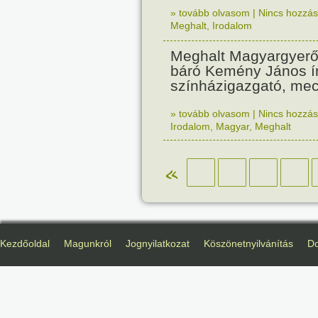
» tovább olvasom
|
Nincs hozzász
Meghalt
,
Irodalom
Meghalt Magyargyerő
báró Kemény János í
színházigazgató, me
» tovább olvasom
|
Nincs hozzász
Irodalom
,
Magyar
,
Meghalt
«
Kezdőoldal
Magunkról
Jognyilatkozat
Köszönetnyilvánítás
D