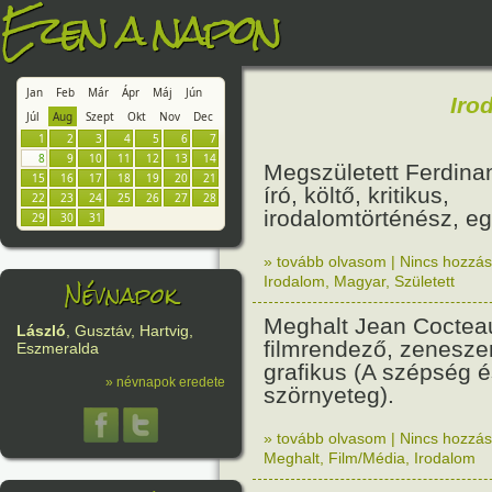
Ezen a napon
Jan
Feb
Már
Ápr
Máj
Jún
Iro
Júl
Aug
Szept
Okt
Nov
Dec
1
2
3
4
5
6
7
8
9
10
11
12
13
14
Megszületett Ferdina
15
16
17
18
19
20
21
író, költő, kritikus,
22
23
24
25
26
27
28
irodalomtörténész, eg
29
30
31
» tovább olvasom
|
Nincs hozzász
Névnapok
Irodalom
,
Magyar
,
Született
Meghalt Jean Cocteau 
László
, Gusztáv, Hartvig,
filmrendező, zenesze
Eszmeralda
grafikus (A szépség é
» névnapok eredete
szörnyeteg).
» tovább olvasom
|
Nincs hozzász
Meghalt
,
Film/Média
,
Irodalom