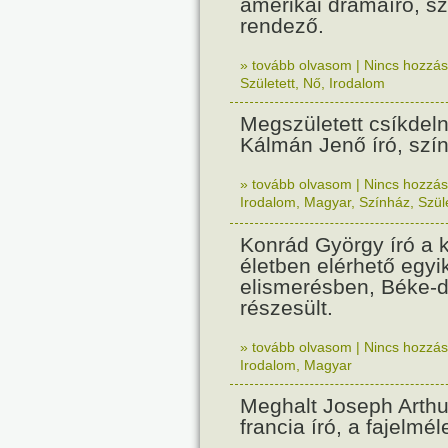
amerikai drámaíró, s
rendező.
» tovább olvasom
|
Nincs hozzász
Született
,
Nő
,
Irodalom
Megszületett csíkdel
Kálmán Jenő író, szí
» tovább olvasom
|
Nincs hozzász
Irodalom
,
Magyar
,
Színház
,
Szül
Konrád György író a k
életben elérhető egy
elismerésben, Béke-d
részesült.
» tovább olvasom
|
Nincs hozzász
Irodalom
,
Magyar
Meghalt Joseph Arth
francia író, a fajelmél