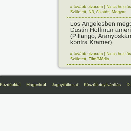
» tovább olvasom
|
Nincs hozzász
Született
,
Nő
,
Alkotás
,
Magyar
Los Angelesben megs
Dustin Hoffman ameri
(Pillangó, Aranyoská
kontra Kramer).
» tovább olvasom
|
Nincs hozzász
Született
,
Film/Média
Kezdőoldal
Magunkról
Jognyilatkozat
Köszönetnyilvánítás
D