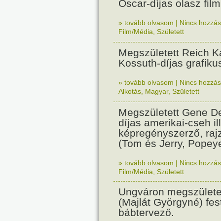
Oscar-díjas olasz fil
» tovább olvasom
|
Nincs hozzász
Film/Média
,
Született
Megszületett Reich Ká
Kossuth-díjas grafik
» tovább olvasom
|
Nincs hozzász
Alkotás
,
Magyar
,
Született
Megszületett Gene De
díjas amerikai-cseh ill
képregényszerző, raj
(Tom és Jerry, Popeye
» tovább olvasom
|
Nincs hozzász
Film/Média
,
Született
Ungváron megszületet
(Majlát Györgyné) fest
bábtervező.