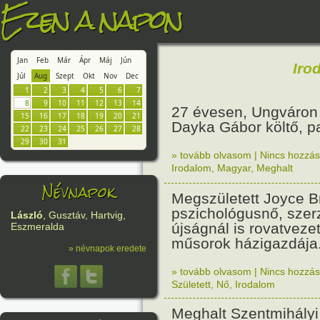
Ezen a napon
Jan
Feb
Már
Ápr
Máj
Jún
Iro
Júl
Aug
Szept
Okt
Nov
Dec
1
2
3
4
5
6
7
8
9
10
11
12
13
14
27 évesen, Ungváron
15
16
17
18
19
20
21
Dayka Gábor költő, pa
22
23
24
25
26
27
28
29
30
31
» tovább olvasom
|
Nincs hozzász
Irodalom
,
Magyar
,
Meghalt
Névnapok
Megszületett Joyce B
pszichológusnő, szerz
László
, Gusztáv, Hartvig,
újságnál is rovatvezet
Eszmeralda
műsorok házigazdája
» névnapok eredete
» tovább olvasom
|
Nincs hozzász
Született
,
Nő
,
Irodalom
Meghalt Szentmihályi