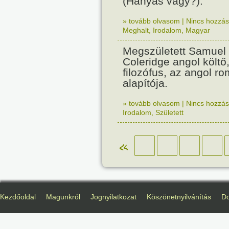
(Hanyas vagy?).
» tovább olvasom
|
Nincs hozzász
Meghalt
,
Irodalom
,
Magyar
Megszületett Samuel 
Coleridge angol költő,
filozófus, az angol r
alapítója.
» tovább olvasom
|
Nincs hozzász
Irodalom
,
Született
«
Kezdőoldal
Magunkról
Jognyilatkozat
Köszönetnyilvánítás
D