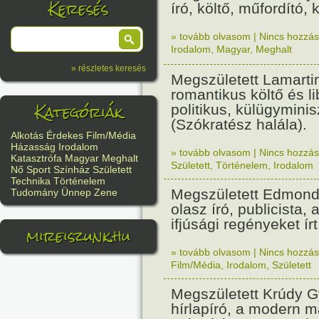
Keresés
író, költő, műfordító, 
» tovább olvasom
|
Nincs hozzász
Irodalom
,
Magyar
,
Meghalt
» részletes keresés
Megszületett Lamartin
romantikus költő és li
Kategóriák
politikus, külügyminis
(Szókratész halála).
Alkotás
Érdekes
Film/Média
Házasság
Irodalom
» tovább olvasom
|
Nincs hozzász
Katasztrófa
Magyar
Meghalt
Született
,
Történelem
,
Irodalom
Nő
Sport
Színház
Született
Technika
Történelem
Megszületett Edmond
Tudomány
Ünnep
Zene
olasz író, publicista,
ifjúsági regényeket írt
mireiszunk.hu
» tovább olvasom
|
Nincs hozzász
Film/Média
,
Irodalom
,
Született
Megszületett Krúdy Gy
hírlapíró, a modern 