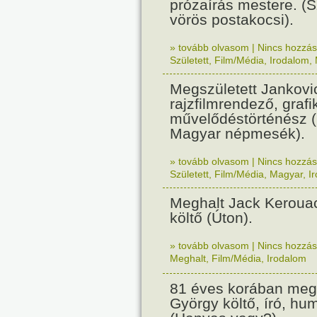
prózaírás mestere. (S
vörös postakocsi).
» tovább olvasom
|
Nincs hozzász
Született
,
Film/Média
,
Irodalom
,
Megszületett Jankovi
rajzfilmrendező, grafi
művelődéstörténész (
Magyar népmesék).
» tovább olvasom
|
Nincs hozzász
Született
,
Film/Média
,
Magyar
,
I
Meghalt Jack Kerouac
költő (Úton).
» tovább olvasom
|
Nincs hozzász
Meghalt
,
Film/Média
,
Irodalom
81 éves korában megh
György költő, író, hu