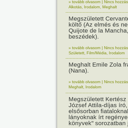
» tovább olvasom
|
Nincs hozzász
Alkotás
,
Irodalom
,
Meghalt
Megszületett Cervant
költő (Az elmés és 
Quijote de la Mancha
beszédek).
» tovább olvasom
|
Nincs hozzász
Született
,
Film/Média
,
Irodalom
Meghalt Emile Zola fr
(Nana).
» tovább olvasom
|
Nincs hozzász
Meghalt
,
Irodalom
Megszületett Kertész
József Attila-díjas író,
elsősorban fiatalokn
lányoknak írt regénye
könyvek" sorozatban 