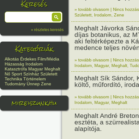
Keresés
» tovább olvasom
|
Nincs hozzász
Született
,
Irodalom
,
Zene
Meghalt Jávorka Sánd
» részletes keresés
díjas botanikus, az M
aki feltérképezte a Ká
Kategóriák
medence teljes növén
Alkotás
Érdekes
Film/Média
» tovább olvasom
|
Nincs hozzász
Házasság
Irodalom
Irodalom
,
Magyar
,
Meghalt
,
Tud
Katasztrófa
Magyar
Meghalt
Nő
Sport
Színház
Született
Meghalt Sík Sándor, 
Technika
Történelem
költő, műfordító, irod
Tudomány
Ünnep
Zene
» tovább olvasom
|
Nincs hozzász
mireiszunk.hu
Irodalom
,
Magyar
,
Meghalt
Meghalt André Breton 
esztéta, a szürreali
alapítója.