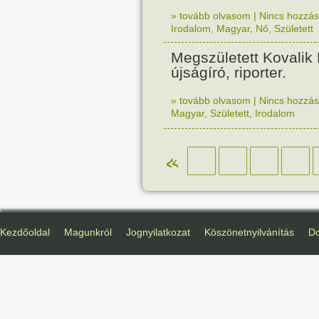
» tovább olvasom
|
Nincs hozzász
Irodalom
,
Magyar
,
Nő
,
Született
Megszületett Kovalik 
újságíró, riporter.
» tovább olvasom
|
Nincs hozzász
Magyar
,
Született
,
Irodalom
«
Kezdőoldal
Magunkról
Jognyilatkozat
Köszönetnyilvánítás
D