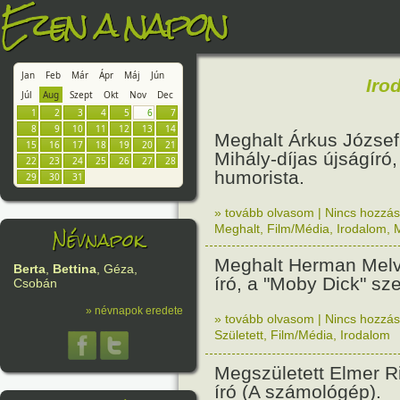
Ezen a napon
Jan
Feb
Már
Ápr
Máj
Jún
Iro
Júl
Aug
Szept
Okt
Nov
Dec
1
2
3
4
5
6
7
8
9
10
11
12
13
14
Meghalt Árkus József
15
16
17
18
19
20
21
Mihály-díjas újságíró,
22
23
24
25
26
27
28
humorista.
29
30
31
» tovább olvasom
|
Nincs hozzász
Névnapok
Meghalt
,
Film/Média
,
Irodalom
,
Meghalt Herman Melvi
Berta
,
Bettina
, Géza,
író, a "Moby Dick" sze
Csobán
» névnapok eredete
» tovább olvasom
|
Nincs hozzász
Született
,
Film/Média
,
Irodalom
Megszületett Elmer R
író (A számológép).