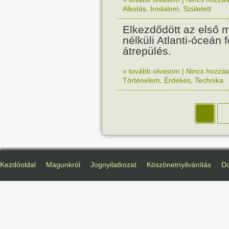
Alkotás
,
Irodalom
,
Született
Elkezdődött az első 
nélküli Atlanti-óceán fe
átrepülés.
» tovább olvasom
|
Nincs hozzász
Történelem
,
Érdekes
,
Technika
Kezdőoldal
Magunkról
Jognyilatkozat
Köszönetnyilvánítás
D