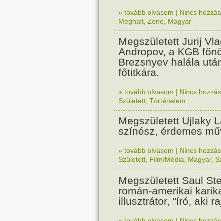
» tovább olvasom
|
Nincs hozzász
Meghalt
,
Zene
,
Magyar
Megszületett Jurij Vl
Andropov, a KGB főn
Brezsnyev halála ut
főtitkára.
» tovább olvasom
|
Nincs hozzász
Született
,
Történelem
Megszületett Ujlaky L
színész, érdemes mű
» tovább olvasom
|
Nincs hozzász
Született
,
Film/Média
,
Magyar
,
S
Megszületett Saul St
román-amerikai karika
illusztrátor, "író, aki ra
» tovább olvasom
|
Nincs hozzász