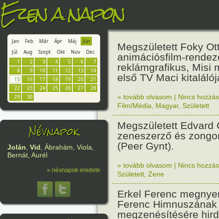
Ezen a napon
Jan
Feb
Már
Ápr
Máj
Jún
Megszületett Foky Ot
Júl
Aug
Szept
Okt
Nov
Dec
animációsfilm-rendez
1
2
3
4
5
6
7
reklámgrafikus, Misi
8
9
10
11
12
13
14
első TV Maci kitalálój
15
16
17
18
19
20
21
22
23
24
25
26
27
28
» tovább olvasom
|
Nincs hozzász
29
30
Film/Média
,
Magyar
,
Született
Megszületett Edvard 
Névnapok
zeneszerző és zong
(Peer Gynt).
Jolán
,
Vid
, Ábrahám, Viola,
Bernát, Aurél
» tovább olvasom
|
Nincs hozzász
» névnapok eredete
Született
,
Zene
Erkel Ferenc megnyer
Ferenc Himnuszának
megzenésítésére hird