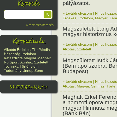
Keresés
pályázatot.
» tovább olvasom
|
Nincs hozzász
Érdekes
,
Irodalom
,
Magyar
,
Zen
» részletes keresés
Megszületett Láng Ado
magyar historizmus k
Kategóriák
» tovább olvasom
|
Nincs hozzász
Alkotás
,
Született
Alkotás
Érdekes
Film/Média
Házasság
Irodalom
Katasztrófa
Magyar
Meghalt
Megszületett Istók J
Nő
Sport
Színház
Született
(Bem apó szobra, Bem
Technika
Történelem
Budapest).
Tudomány
Ünnep
Zene
» tovább olvasom
|
Nincs hozzász
mireiszunk.hu
Alkotás
,
Magyar
,
Színház
,
Törté
Meghalt Erkel Ferenc
a nemzeti opera megt
magyar Himnusz meg
(Bánk Bán).