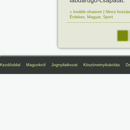
labdarúgó-csapatát.
» tovább olvasom
|
Nincs hozzász
Érdekes
,
Magyar
,
Sport
Kezdőoldal
Magunkról
Jognyilatkozat
Köszönetnyilvánítás
D