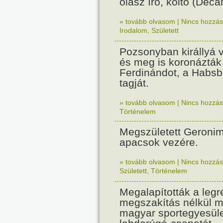
olasz író, költő (Dec
» tovább olvasom
|
Nincs hozzász
Irodalom
,
Született
Pozsonyban királlyá v
és meg is koronázták 
Ferdinándot, a Habsb
tagját.
» tovább olvasom
|
Nincs hozzász
Történelem
Megszületett Geronim
apacsok vezére.
» tovább olvasom
|
Nincs hozzász
Született
,
Történelem
Megalapították a leg
megszakítás nélkül 
magyar sportegyesüle