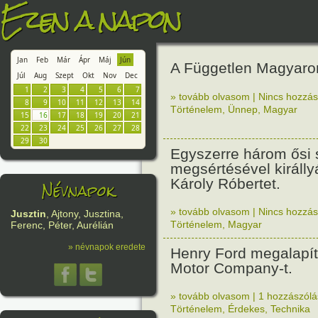
Ezen a napon
Jan
Feb
Már
Ápr
Máj
Jún
A Független Magyaro
Júl
Aug
Szept
Okt
Nov
Dec
1
2
3
4
5
6
7
» tovább olvasom
|
Nincs hozzász
8
9
10
11
12
13
14
Történelem
,
Ünnep
,
Magyar
15
16
17
18
19
20
21
22
23
24
25
26
27
28
29
30
Egyszerre három ősi 
megsértésével királlyá
Károly Róbertet.
Névnapok
» tovább olvasom
|
Nincs hozzász
Jusztin
, Ajtony, Jusztina,
Történelem
,
Magyar
Ferenc, Péter, Aurélián
» névnapok eredete
Henry Ford megalapít
Motor Company-t.
» tovább olvasom
|
1 hozzászólás
Történelem
,
Érdekes
,
Technika