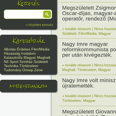
Keresés
Megszületett Zsigmon
Oscar-díjas, magyar-
operatőr, rendező (Ma
» részletes keresés
» tovább olvasom
|
Nincs hozzász
Született
,
Film/Média
,
Magyar
Kategóriák
Nagy Imre magyar
reformkommunista poli
Alkotás
Érdekes
Film/Média
Házasság
Irodalom
per után kivégezték.
Katasztrófa
Magyar
Meghalt
Nő
Sport
Színház
Született
» tovább olvasom
|
Nincs hozzász
Technika
Történelem
Meghalt
,
Történelem
,
Magyar
Tudomány
Ünnep
Zene
Nagy Imre volt minisz
mireiszunk.hu
újratemették.
» tovább olvasom
|
Nincs hozzász
Történelem
,
Magyar
Megszületett Giovann