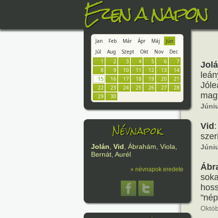
Ezen a napon
Jan
Feb
Már
Ápr
Máj
Jún
Júl
Aug
Szept
Okt
Nov
Dec
1
2
3
4
5
6
7
Jol
8
9
10
11
12
13
14
leán
15
16
17
18
19
20
21
Jóle
22
23
24
25
26
27
28
magy
29
30
Júni
Névnapok
Vid
szer
Jolán
,
Vid
, Ábrahám, Viola,
Júni
Bernát, Aurél
Ábr
» névnapok eredete
soka
hoss
"nép
Októb