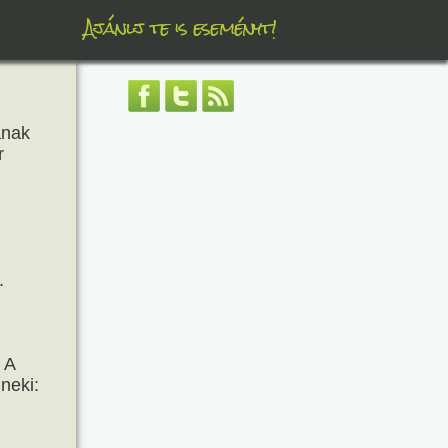
Ajánlj te is eseményt!
ának
r
.
 A
neki: