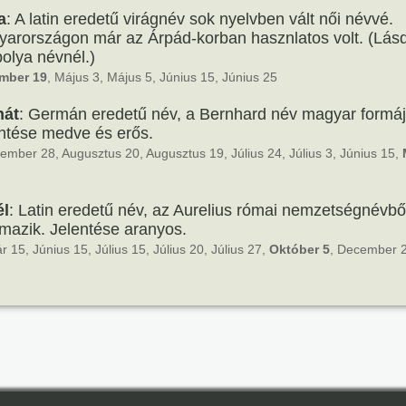
a
: A latin eredetű virágnév sok nyelvben vált női névvé.
arországon már az Árpád-korban hasznlatos volt. (Lás
bolya névnél.)
mber 19
, Május 3, Május 5, Június 15, Június 25
nát
: Germán eredetű név, a Bernhard név magyar formáj
ntése medve és erős.
ember 28, Augusztus 20, Augusztus 19, Július 24, Július 3, Június 15,
él
: Latin eredetű név, az Aurelius római nemzetségnévbő
mazik. Jelentése aranyos.
r 15, Június 15, Július 15, Július 20, Július 27,
Október 5
, December 