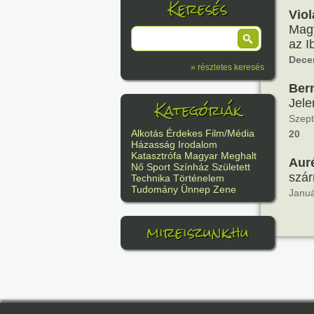
Keresés
Viol
Magy
az I
Dece
» részletes keresés
Ber
Kategóriák
Jele
Szept
Alkotás
Érdekes
Film/Média
20
Házasság
Irodalom
Katasztrófa
Magyar
Meghalt
Aur
Nő
Sport
Színház
Született
szár
Technika
Történelem
Tudomány
Ünnep
Zene
Januá
mireiszunk.hu