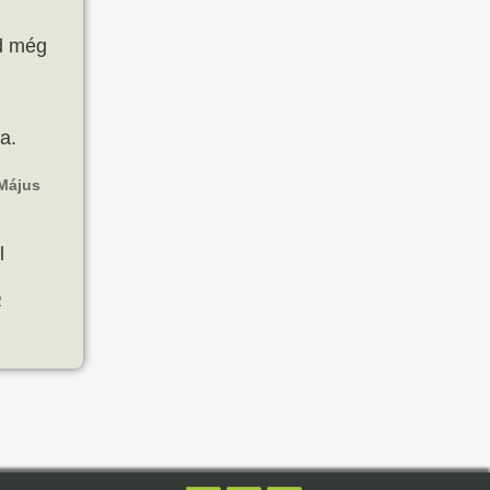
d még
a.
Május
l
2