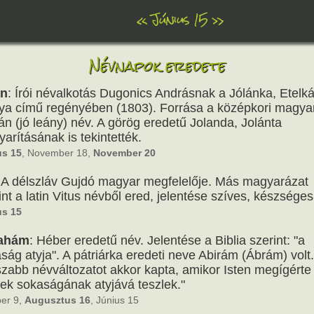
«
Június 15
»
Névnapok eredete
án
: Írói névalkotás Dugonics Andrásnak a Jólánka, Etelk
ya című regényében (1803). Forrása a középkori magya
án (jó leány) név. A görög eredetű Jolanda, Jolánta
arításának is tekintették.
us 15
, November 18,
November 20
: A délszláv Gujdó magyar megfelelője. Más magyarázat
int a latin Vitus névből ered, jelentése szíves, készséges
us 15
ahám
: Héber eredetű név. Jelentése a Biblia szerint: "a
ság atyja". A pátriárka eredeti neve Abirám (Ábrám) volt.
zabb névváltozatot akkor kapta, amikor Isten megígérte 
ek sokaságának atyjává teszlek."
er 9,
Augusztus 16
, Június 15