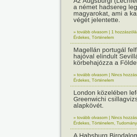
Az Augsburgi (Lechfe
a német hadsereg leg
magyarokat, ami a k
végét jelentette.
» tovább olvasom
|
1 hozzászólás
Érdekes
,
Történelem
Magellán portugál fel
hajóval elindult Sevil
körbehajózza a Földe
» tovább olvasom
|
Nincs hozzász
Érdekes
,
Történelem
London közelében lef
Greenwichi csillagviz
alapkövét.
» tovább olvasom
|
Nincs hozzász
Érdekes
,
Történelem
,
Tudomány
A Habsburg Birodalo