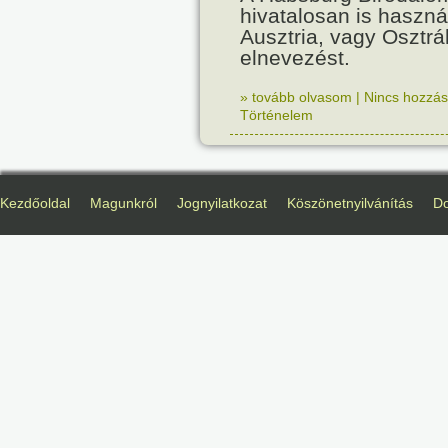
hivatalosan is haszná
Ausztria, vagy Osztr
elnevezést.
» tovább olvasom
|
Nincs hozzász
Történelem
Kezdőoldal
Magunkról
Jognyilatkozat
Köszönetnyilvánítás
D