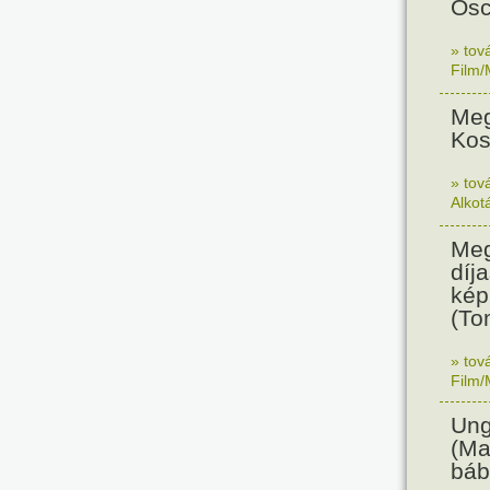
Osc
» tov
Film/
Meg
Kos
» tov
Alkot
Meg
díja
kép
(To
» tov
Film/
Ung
(Ma
báb