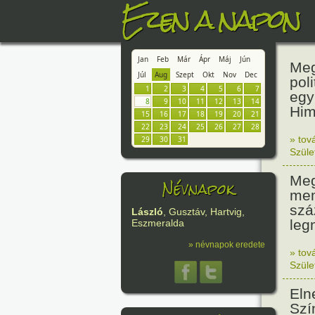
Ezen a napon
Jan
Feb
Már
Ápr
Máj
Jún
Meg
Júl
Aug
Szept
Okt
Nov
Dec
pol
1
2
3
4
5
6
7
egy
8
9
10
11
12
13
14
Him
15
16
17
18
19
20
21
22
23
24
25
26
27
28
» tov
29
30
31
Szüle
Meg
Névnapok
mem
szá
László
, Gusztáv, Hartvig,
leg
Eszmeralda
» névnapok eredete
» tov
Szüle
Eln
Szí