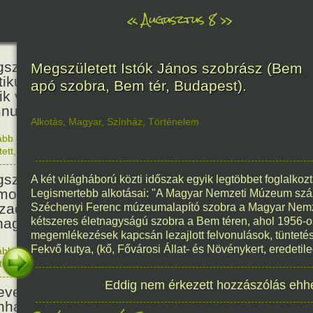
«
Augusztus 8
»
236
született Kölcsey Ferenc költő,
Megszületett Istók János szobrász (Bem
itikus, akadémikus, a reformkor
apó szobra, Bem tér, Budapest).
ik vezéregyénisége, a nemzeti
nusz költője.
Alkotás
,
Magyar
,
Színház
,
Történelem
ább olvasom
|
1 hozzászólás, szólj Te is hozzá!
1790. 0
tett
,
Történelem
,
Zene
,
Magyar
336
született Mikes Kelemen
A két világháború közti időszak egyik legtöbbet foglalkozta
oáríró, műfordító, a XVIII.
Legismertebb alkotásai: "A Magyar Nemzeti Múzeum szá
zadi magyar prózairodalom
Széchenyi Ferenc múzeumalapító szobra a Magyar Nem
nagyobb alakja.
kétszeres életnagyságú szobra a Bem téren, ahol 1956-
megemlékezések kapcsán lezajlott felvonulások, tüntetés
Fekvő kutya, (kő, Fővárosi Állat- és Növénykert, eredeti
ább olvasom
|
1 hozzászólás, szólj Te is hozzá!
1690. 0
tett
,
Történelem
,
Irodalom
,
Magyar
186
Eddig nem érkezett hozzászólás ehh
evezték a Pesti Magyar
nházat Nemzeti Színháznak.