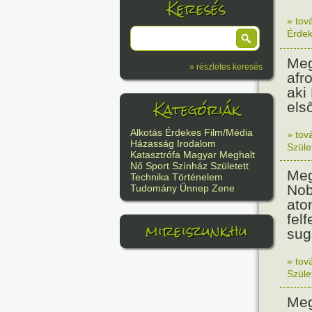
Keresés
» tov
Érde
Meg
» részletes keresés
afr
aki
Kategóriák
els
Alkotás
Érdekes
Film/Média
» tov
Házasság
Irodalom
Szüle
Katasztrófa
Magyar
Meghalt
Nő
Sport
Színház
Született
Meg
Technika
Történelem
Nob
Tudomány
Ünnep
Zene
ato
felf
mireiszunk.hu
sug
» tov
Szüle
Meg