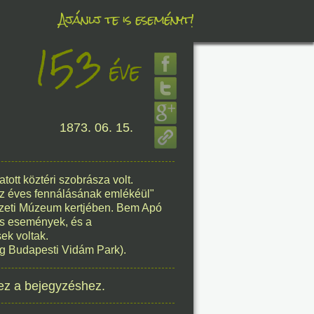
Ajánlj te is eseményt!
153
éve
éve
1873. 06. 15.
8. 08.
éve
tott köztéri szobrásza volt.
z éves fennálásának emlékéül"
zeti Múzeum kertjében. Bem Apó
os események, és a
ek voltak.
leg Budapesti Vidám Park).
8. 08.
ez a bejegyzéshez.
éve