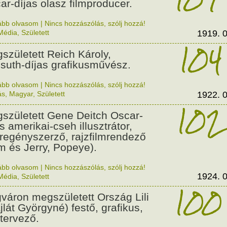
ar-díjas olasz filmproducer.
ább olvasom
|
Nincs hozzászólás, szólj hozzá!
Média
,
Született
1919. 0
104
született Reich Károly,
suth-díjas grafikusművész.
ább olvasom
|
Nincs hozzászólás, szólj hozzá!
ás
,
Magyar
,
Született
1922. 0
102
született Gene Deitch Oscar-
s amerikai-cseh illusztrátor,
regényszerző, rajzfilmrendező
m és Jerry, Popeye).
ább olvasom
|
Nincs hozzászólás, szólj hozzá!
1924. 0
Média
,
Született
100
váron megszületett Ország Lili
jlát Györgyné) festő, grafikus,
tervező.