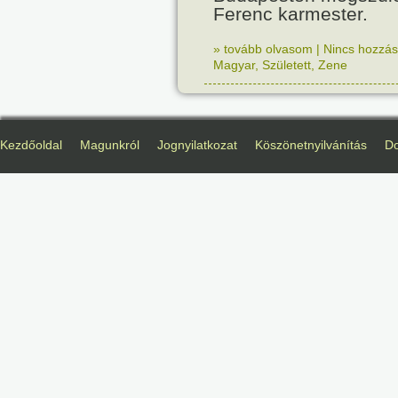
Ferenc karmester.
» tovább olvasom
|
Nincs hozzász
Magyar
,
Született
,
Zene
Kezdőoldal
Magunkról
Jognyilatkozat
Köszönetnyilvánítás
D