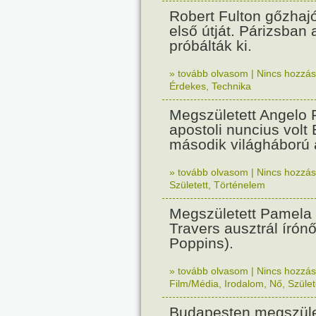
Robert Fulton gőzhaj
első útját. Párizsban
próbálták ki.
» tovább olvasom
|
Nincs hozzász
Érdekes
,
Technika
Megszületett Angelo R
apostoli nuncius volt
második világháború a
» tovább olvasom
|
Nincs hozzász
Született
,
Történelem
Megszületett Pamela
Travers ausztrál írón
Poppins).
» tovább olvasom
|
Nincs hozzász
Film/Média
,
Irodalom
,
Nő
,
Szület
Budapesten megszület