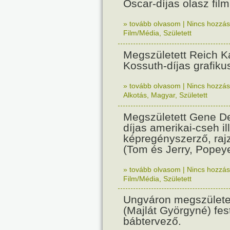
Oscar-díjas olasz fil
» tovább olvasom
|
Nincs hozzász
Film/Média
,
Született
Megszületett Reich Ká
Kossuth-díjas grafik
» tovább olvasom
|
Nincs hozzász
Alkotás
,
Magyar
,
Született
Megszületett Gene De
díjas amerikai-cseh ill
képregényszerző, raj
(Tom és Jerry, Popeye
» tovább olvasom
|
Nincs hozzász
Film/Média
,
Született
Ungváron megszületet
(Majlát Györgyné) fest
bábtervező.