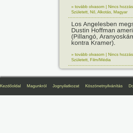
» tovább olvasom
|
Nincs hozzász
Született
,
Nő
,
Alkotás
,
Magyar
Los Angelesben megs
Dustin Hoffman ameri
(Pillangó, Aranyoská
kontra Kramer).
» tovább olvasom
|
Nincs hozzász
Született
,
Film/Média
Kezdőoldal
Magunkról
Jognyilatkozat
Köszönetnyilvánítás
D