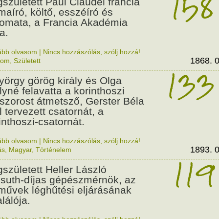
158
született Paul Claudel francia
maíró, költő, esszéíró és
lomata, a Francia Akadémia
a.
ább olvasom
|
Nincs hozzászólás, szólj hozzá!
1868. 0
lom
,
Született
133
György görög király és Olga
ályné felavatta a korinthoszi
dszorost átmetsző, Gerster Béla
l tervezett csatornát, a
inthoszi-csatornát.
ább olvasom
|
Nincs hozzászólás, szólj hozzá!
1893. 0
ás
,
Magyar
,
Történelem
119
született Heller László
suth-díjas gépészmérnök, az
művek léghűtési eljárásának
alálója.