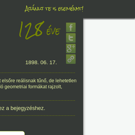
Ajánlj te is eseményt!
128
éve
éve
8. 06.
1898. 06. 17.
éve
elsőre reálisnak tűnő, de lehetetlen
ó geometriai formákat rajzolt,
8. 06.
éve
ez a bejegyzéshez.
8. 06.