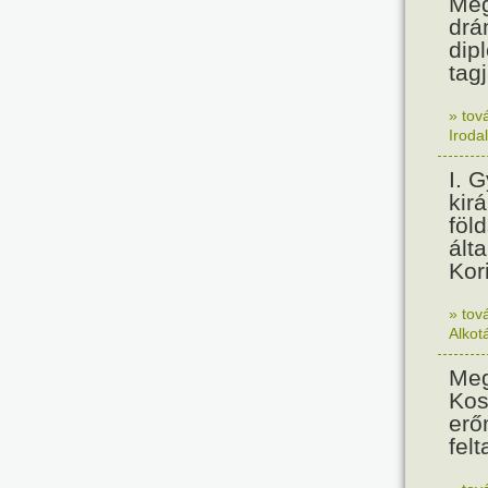
Meg
drá
dip
tagj
» tov
Iroda
I. 
kir
föl
álta
Kor
» tov
Alkot
Meg
Kos
erő
felt