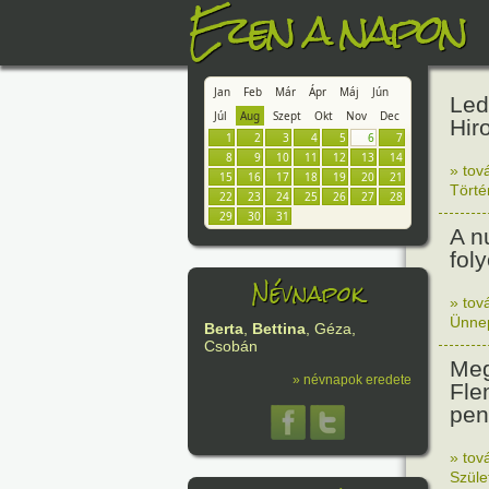
Ezen a napon
Jan
Feb
Már
Ápr
Máj
Jún
Led
Júl
Aug
Szept
Okt
Nov
Dec
Hir
1
2
3
4
5
6
7
8
9
10
11
12
13
14
» tov
15
16
17
18
19
20
21
Tört
22
23
24
25
26
27
28
29
30
31
A n
fol
Névnapok
» tov
Ünne
Berta
,
Bettina
, Géza,
Csobán
Meg
» névnapok eredete
Fle
peni
» tov
Szüle