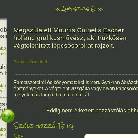
«
Augusztus 6
»
81
obták az első atombombát
Megszületett Maurits Cornelis Escher
osimára.
holland grafikusművész, aki trükkösen
végtelenített lépcsősorokat rajzolt.
ább olvasom
|
Nincs hozzászólás, szólj hozzá!
énelem
1945. 0
48
Alkotás
,
Született
ukleáris fegyverek betiltásáért
yó harc világnapja
Fametszeteiről és kőnyomatairól ismert. Gyakran ábrázolt 
ább olvasom
|
Nincs hozzászólás, szólj hozzá!
építményeket. A végtelent vizsgálta vagy olyan kapcsolód
p
1978. 0
145
melyek más formákba alakulnak át.
született Sir Alexander
ming, Nobel-díjas angol orvos, a
Eddig nem érkezett hozzászólás ehh
cillin felfedezője.
Szólj hozzá Te is!
ább olvasom
|
1 hozzászólás, szólj Te is hozzá!
1881. 0
tett
,
Alkotás
Név